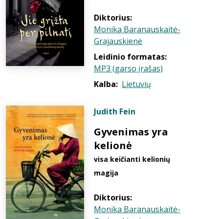
Diktorius:
Monika Baranauskaitė-
Grajauskienė
Leidinio formatas:
MP3 (garso įrašas)
Kalba:
Lietuvių
Judith Fein
Gyvenimas yra
kelionė
visa keičianti kelionių
magija
Diktorius:
Monika Baranauskaitė-