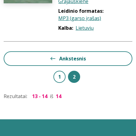
Grajauskienė
Leidinio formatas:
MP3 (garso įrašas)
Kalba:
Lietuvių
Ankstesnis
1
2
Rezultatai:
13 - 14
iš
14