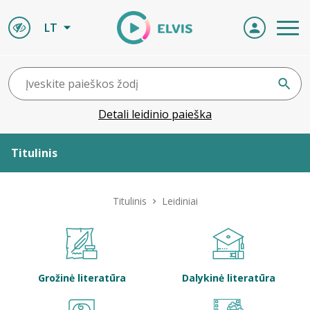
LT
Detali leidinio paieška
Titulinis
Apie ELVIS
Titulinis
Leidiniai
Leidiniai
ELVIS atvyksta
Grožinė literatūra
Dalykinė literatūra
Naujienos