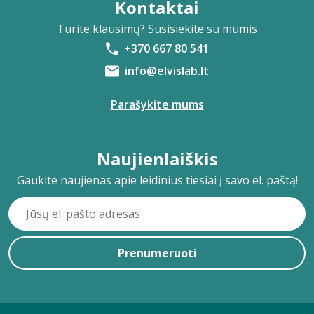
Kontaktai
Turite klausimų? Susisiekite su mumis
+370 667 80 541
info@elvislab.lt
Parašykite mums
Naujienlaiškis
Gaukite naujienas apie leidinius tiesiai į savo el. paštą!
Prenumeruoti