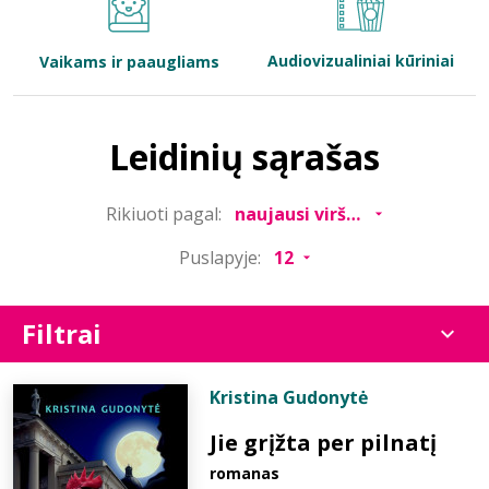
Bibliotekoms
Audiovizualiniai kūriniai
Vaikams ir paaugliams
D.U.K.
Leidinių sąrašas
+370 667 80 541
Rikiuoti pagal:
info@elvislab.lt
Puslapyje:
Filtrai
Kristina Gudonytė
Jie grįžta per pilnatį
romanas