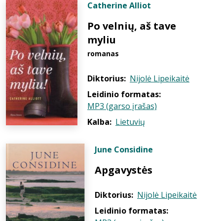
Catherine Alliot
Po velnių, aš tave
myliu
romanas
Diktorius:
Nijolė Lipeikaitė
Leidinio formatas:
MP3 (garso įrašas)
Kalba:
Lietuvių
June Considine
Apgavystės
Diktorius:
Nijolė Lipeikaitė
Leidinio formatas: