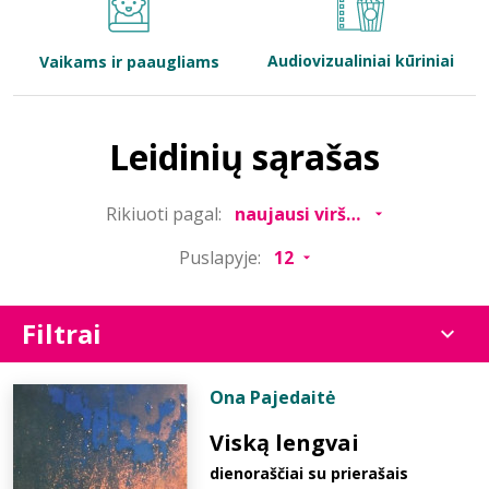
Bibliotekoms
Audiovizualiniai kūriniai
Vaikams ir paaugliams
D.U.K.
Leidinių sąrašas
+370 667 80 541
Rikiuoti pagal:
info@elvislab.lt
Puslapyje:
Filtrai
Ona Pajedaitė
Viską lengvai
dienoraščiai su prierašais