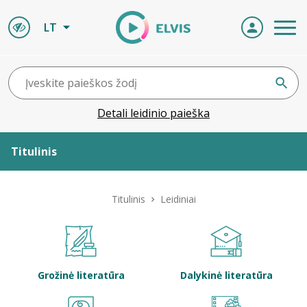
LT
Detali leidinio paieška
Titulinis
Apie ELVIS
Titulinis
Leidiniai
Leidiniai
ELVIS atvyksta
Grožinė literatūra
Dalykinė literatūra
Naujienos