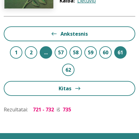
Kalba:
Lietuvių
Ankstesnis
1
2
...
57
58
59
60
61
62
Kitas
Rezultatai:
721 - 732
iš
735