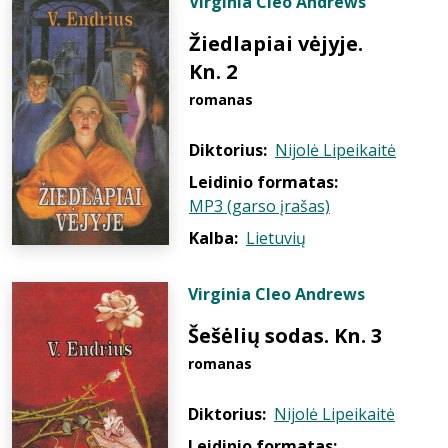
Virginia Cleo Andrews
Žiedlapiai vėjyje.
Kn. 2
romanas
Diktorius:
Nijolė Lipeikaitė
Leidinio formatas:
MP3 (garso įrašas)
Kalba:
Lietuvių
Virginia Cleo Andrews
Šešėlių sodas. Kn. 3
romanas
Diktorius:
Nijolė Lipeikaitė
Leidinio formatas: