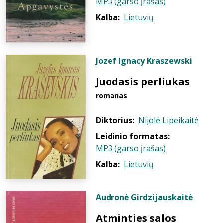
MP3 (garso įrašas)
Kalba:
Lietuvių
Jozef Ignacy Kraszewski
Juodasis perliukas
romanas
Diktorius:
Nijolė Lipeikaitė
Leidinio formatas:
MP3 (garso įrašas)
Kalba:
Lietuvių
Audronė Girdzijauskaitė
Atminties salos