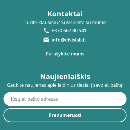
Kontaktai
Turite klausimų? Susisiekite su mumis
+370 667 80 541
info@elvislab.lt
Parašykite mums
Naujienlaiškis
Gaukite naujienas apie leidinius tiesiai į savo el. paštą!
Prenumeruoti