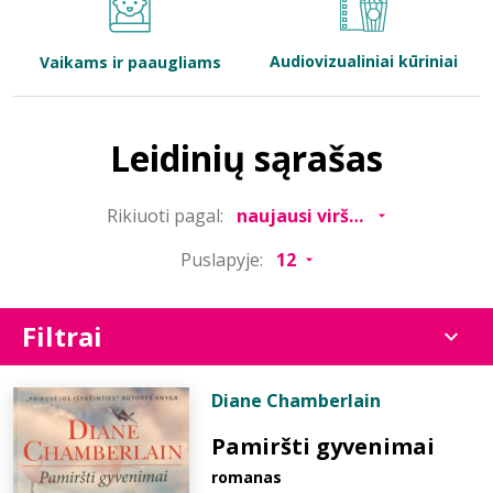
Bibliotekoms
Audiovizualiniai kūriniai
Vaikams ir paaugliams
D.U.K.
Leidinių sąrašas
+370 667 80 541
Rikiuoti pagal:
info@elvislab.lt
Puslapyje:
Filtrai
Diane Chamberlain
Pamiršti gyvenimai
romanas