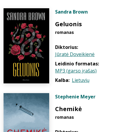
Sandra Brown
Geluonis
romanas
Diktorius:
Jūratė Doveikienė
Leidinio formatas:
MP3 (garso įrašas)
Kalba:
Lietuvių
Stephenie Meyer
Chemikė
romanas