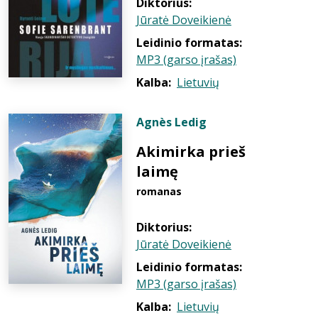
Diktorius:
Jūratė Doveikienė
Leidinio formatas:
MP3 (garso įrašas)
Kalba:
Lietuvių
Agnès Ledig
Akimirka prieš
laimę
romanas
Diktorius:
Jūratė Doveikienė
Leidinio formatas:
MP3 (garso įrašas)
Kalba:
Lietuvių