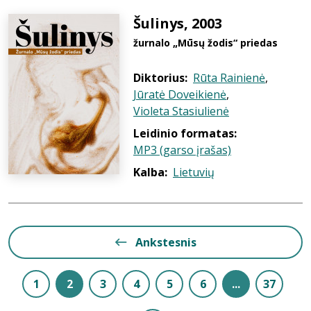
Šulinys, 2003
žurnalo „Mūsų žodis“ priedas
Diktorius:
Rūta Rainienė
,
Jūratė Doveikienė
,
Violeta Stasiulienė
Leidinio formatas:
MP3 (garso įrašas)
Kalba:
Lietuvių
Ankstesnis
1
2
3
4
5
6
...
37