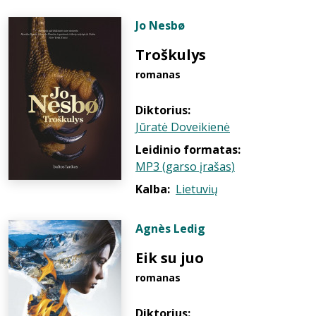
Jo Nesbø
Troškulys
romanas
Diktorius:
Jūratė Doveikienė
Leidinio formatas:
MP3 (garso įrašas)
Kalba:
Lietuvių
Agnès Ledig
Eik su juo
romanas
Diktorius: