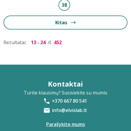
38
Kitas
Rezultatai:
13 - 24
iš
452
Kontaktai
Turite klausimų? Susisiekite su mumis
+370 667 80 541
info@elvislab.lt
Parašykite mums