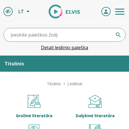
LT
Detali leidinio paieška
Titulinis
Apie ELVIS
Titulinis
Leidiniai
Leidiniai
ELVIS atvyksta
Grožinė literatūra
Dalykinė literatūra
Naujienos