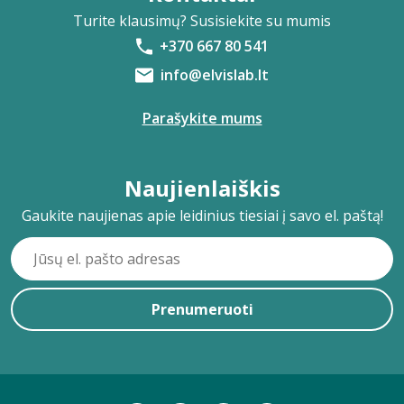
Turite klausimų? Susisiekite su mumis
+370 667 80 541
info@elvislab.lt
Parašykite mums
Naujienlaiškis
Gaukite naujienas apie leidinius tiesiai į savo el. paštą!
Prenumeruoti