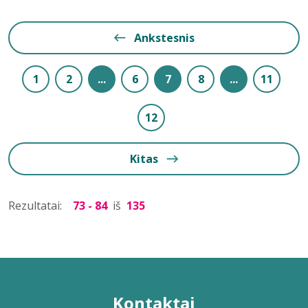
Ankstesnis
1
2
...
6
7
8
...
11
12
Kitas
Rezultatai:
73 - 84
iš
135
Kontaktai