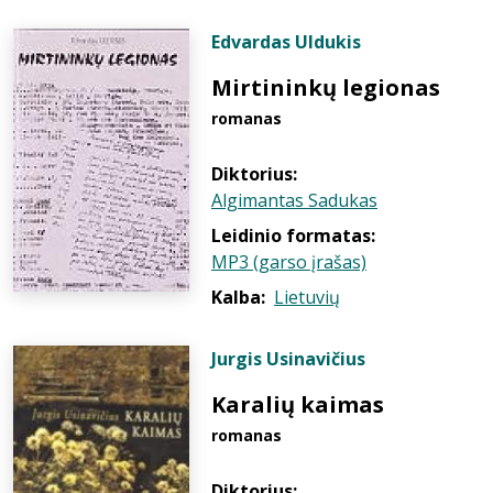
Edvardas Uldukis
Mirtininkų legionas
romanas
Diktorius:
Algimantas Sadukas
Leidinio formatas:
MP3 (garso įrašas)
Kalba:
Lietuvių
Jurgis Usinavičius
Karalių kaimas
romanas
Diktorius: