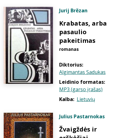
Jurij Brĕzan
Krabatas, arba
pasaulio
pakeitimas
romanas
Diktorius:
Algimantas Sadukas
Leidinio formatas:
MP3 (garso įrašas)
Kalba:
Lietuvių
Julius Pastarnokas
Žvaigždės ir
erškėčiai