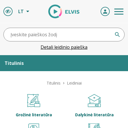
LT
Detali leidinio paieška
Titulinis
Apie ELVIS
Titulinis
Leidiniai
Leidiniai
ELVIS atvyksta
Grožinė literatūra
Dalykinė literatūra
Naujienos