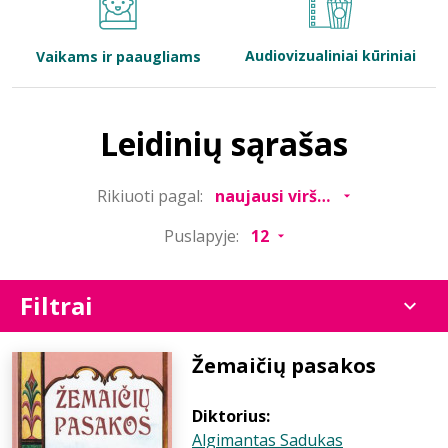
Bibliotekoms
Audiovizualiniai kūriniai
Vaikams ir paaugliams
D.U.K.
Leidinių sąrašas
+370 667 80 541
Rikiuoti pagal:
info@elvislab.lt
Puslapyje:
Filtrai
Žemaičių pasakos
Diktorius:
Algimantas Sadukas