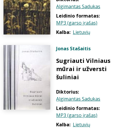
Algimantas Sadukas
Leidinio formatas:
MP3 (garso įrašas)
Kalba:
Lietuvių
Jonas Stašaitis
Sugriauti Vilniaus
mūrai ir užversti
šuliniai
Diktorius:
Algimantas Sadukas
Leidinio formatas:
MP3 (garso įrašas)
Kalba:
Lietuvių