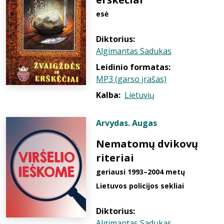
esė
Diktorius:
Algimantas Sadukas
Leidinio formatas:
MP3 (garso įrašas)
Kalba:
Lietuvių
Arvydas. Augas
Nematomų dvikovų
riteriai
geriausi 1993–2004 metų
Lietuvos policijos sekliai
Diktorius:
Algimantas Sadukas