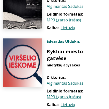
Diktorius:
Algimantas Sadukas
Leidinio formatas:
MP3 (garso įrašas)
Kalba:
Lietuvių
Edvardas Uldukis
Rykliai miesto
gatvėse
nuotykių apysakos
Diktorius:
Algimantas Sadukas
Leidinio formatas:
MP3 (garso įrašas)
Kalba:
Lietuvių