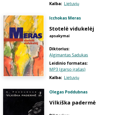
Kalba:
Lietuvių
Icchokas Meras
Stotelė vidukelėj
apsakymai
Diktorius:
Algimantas Sadukas
Leidinio formatas:
MP3 (garso įrašas)
Kalba:
Lietuvių
Olegas Poddubnas
Vilkiška padermė