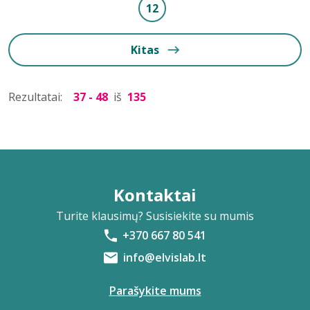
12
Kitas
Rezultatai:
37 - 48
iš
135
Kontaktai
Turite klausimų? Susisiekite su mumis
+370 667 80 541
info@elvislab.lt
Parašykite mums