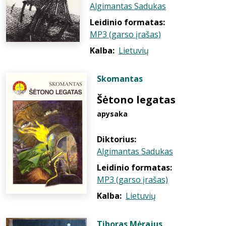
Algimantas Sadukas
Leidinio formatas:
MP3 (garso įrašas)
Kalba:
Lietuvių
Skomantas
Šėtono legatas
apysaka
Diktorius:
Algimantas Sadukas
Leidinio formatas:
MP3 (garso įrašas)
Kalba:
Lietuvių
Tiboras Mėrajus