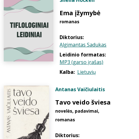
Sheila Hocken
Ema įžymybė
romanas
Diktorius:
Algimantas Sadukas
Leidinio formatas:
MP3 (garso įrašas)
Kalba:
Lietuvių
Antanas Vaičiulaitis
Tavo veido šviesa
novelės, padavimai,
romanas
Diktorius: