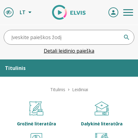
LT
Detali leidinio paieška
Titulinis
Apie ELVIS
Titulinis
Leidiniai
Leidiniai
ELVIS atvyksta
Grožinė literatūra
Dalykinė literatūra
Naujienos