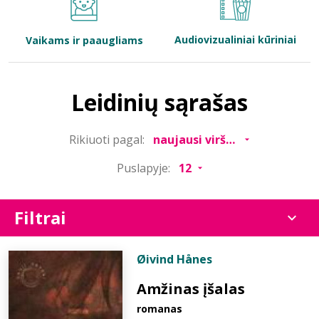
Bibliotekoms
Audiovizualiniai kūriniai
Vaikams ir paaugliams
D.U.K.
Leidinių sąrašas
+370 667 80 541
Rikiuoti pagal:
info@elvislab.lt
Puslapyje:
Filtrai
Øivind Hånes
Amžinas įšalas
romanas