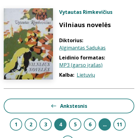
Vytautas Rimkevičius
Vilniaus novelės
Diktorius:
Algimantas Sadukas
Leidinio formatas:
MP3 (garso įrašas)
Kalba:
Lietuvių
Ankstesnis
1
2
3
4
5
6
...
11