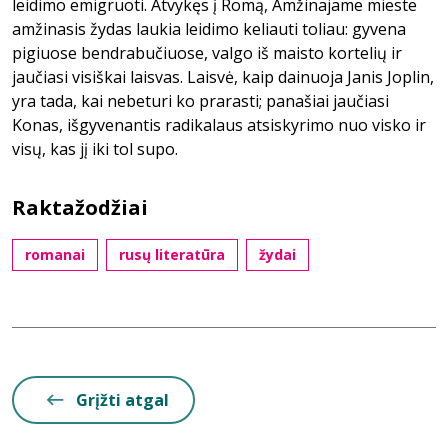
leidimo emigruoti. Atvykęs į Romą, Amžinajame mieste
amžinasis žydas laukia leidimo keliauti toliau: gyvena
pigiuose bendrabučiuose, valgo iš maisto kortelių ir
jaučiasi visiškai laisvas. Laisvė, kaip dainuoja Janis Joplin,
yra tada, kai nebeturi ko prarasti; panašiai jaučiasi
Konas, išgyvenantis radikalaus atsiskyrimo nuo visko ir
visų, kas jį iki tol supo.
Raktažodžiai
romanai
rusų literatūra
žydai
Grįžti atgal