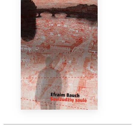
Bibliotekoms
D.U.K.
+370 667 80 541
info@elvislab.lt