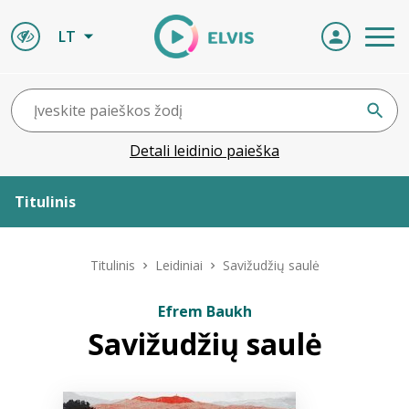
LT
Detali leidinio paieška
Titulinis
Apie ELVIS
Titulinis
Leidiniai
Savižudžių saulė
Leidiniai
Efrem Baukh
Savižudžių saulė
ELVIS atvyksta
Naujienos