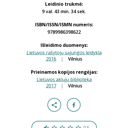
Leidinio trukmė:
9 val. 43 min. 34 sek.
ISBN/ISSN/ISMN numeris:
9789986398622
Išleidimo duomenys:
Lietuvos rašytojų sąjungos leidykla
2016
|
|
Vilnius
Prieinamos kopijos rengėjas:
Lietuvos aklųjų biblioteka
2017
|
|
Vilnius
0.5