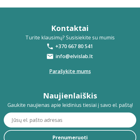
Kontaktai
Turite klausimų? Susisiekite su mumis
+370 667 80 541
info@elvislab.lt
Parašykite mums
Naujienlaiškis
Gaukite naujienas apie leidinius tiesiai į savo el. paštą!
Prenumeruoti