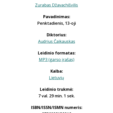
Zurabas Džavachišvilis
Pavadinimas:
Penktadienis, 13-oji
Diktorius:
Audrius Čaikauskas
Leidinio formatas:
MP3 (garso įrašas)
Kalba:
Lietuvių
Leidinio trukmė:
7 val. 29 min. 1 sek.
ISBN/ISSN/ISMN numeris: