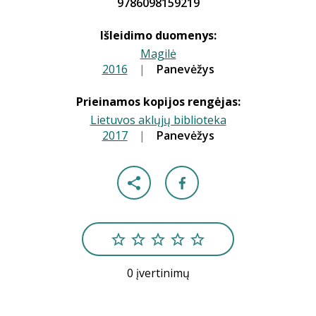
9786098159219
Išleidimo duomenys:
Magilė
2016
|
|
Panevėžys
Prieinamos kopijos rengėjas:
Lietuvos aklųjų biblioteka
2017
|
|
Panevėžys
0 įvertinimų