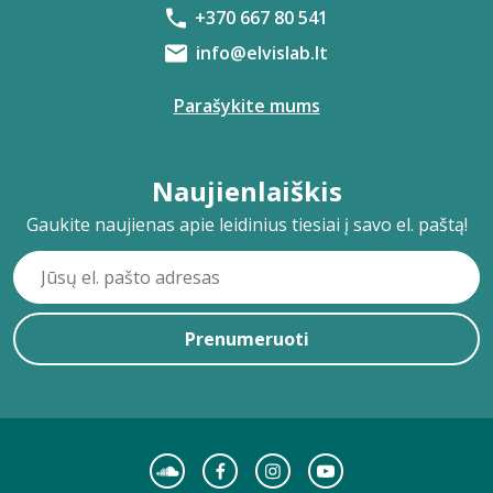
+370 667 80 541
info@elvislab.lt
Parašykite mums
Naujienlaiškis
Gaukite naujienas apie leidinius tiesiai į savo el. paštą!
Prenumeruoti