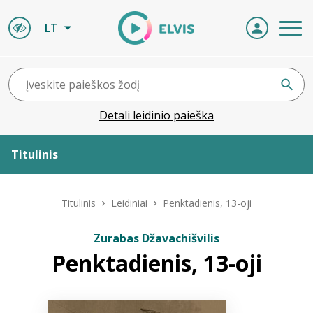
LT
Detali leidinio paieška
Titulinis
Apie ELVIS
Titulinis
Leidiniai
Penktadienis, 13-oji
Leidiniai
Zurabas Džavachišvilis
Penktadienis, 13-oji
ELVIS atvyksta
Naujienos