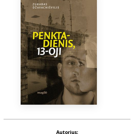
Bibliotekoms
D.U.K.
+370 667 80 541
info@elvislab.lt
Autorius: