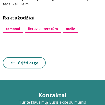
tada, kai ji laimi.
Raktažodžiai
romanai
lietuvių literatūra
meilė
Grįžti atgal
Kontaktai
Turite klausimų? Susisiekite su mumis