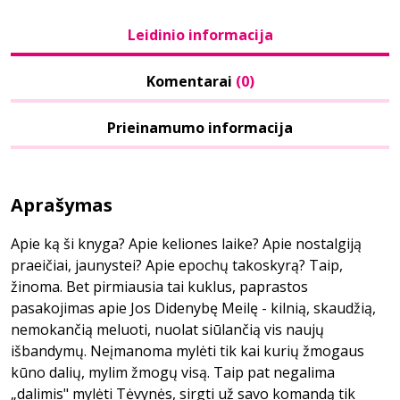
Leidinio informacija
Komentarai
(0)
Prieinamumo informacija
Aprašymas
Apie ką ši knyga? Apie keliones laike? Apie nostalgiją
praeičiai, jaunystei? Apie epochų takoskyrą? Taip,
žinoma. Bet pirmiausia tai kuklus, paprastos
pasakojimas apie Jos Didenybę Meilę - kilnią, skaudžią,
nemokančią meluoti, nuolat siūlančią vis naujų
išbandymų. Neįmanoma mylėti tik kai kurių žmogaus
kūno dalių, mylim žmogų visą. Taip pat negalima
„dalimis" mylėti Tėvynės, sirgti už savo komandą tik