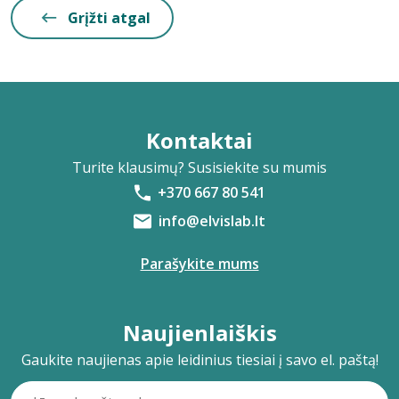
Grįžti atgal
Kontaktai
Turite klausimų? Susisiekite su mumis
+370 667 80 541
info@elvislab.lt
Parašykite mums
Naujienlaiškis
Gaukite naujienas apie leidinius tiesiai į savo el. paštą!