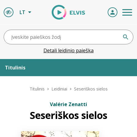
LT
Detali leidinio paieška
Titulinis
Apie ELVIS
Titulinis
Leidiniai
Seseriškos sielos
Leidiniai
Valérie Zenatti
Seseriškos sielos
ELVIS atvyksta
Naujienos