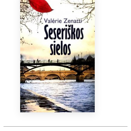
Bibliotekoms
D.U.K.
+370 667 80 541
info@elvislab.lt