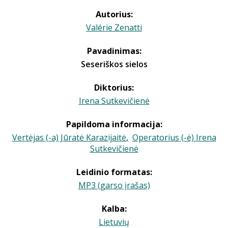
Autorius:
Valérie Zenatti
Pavadinimas:
Seseriškos sielos
Diktorius:
Irena Sutkevičienė
Papildoma informacija:
Vertėjas (-a) Jūratė Karazijaitė
,
Operatorius (-ė) Irena
Sutkevičienė
Leidinio formatas:
MP3 (garso įrašas)
Kalba:
Lietuvių