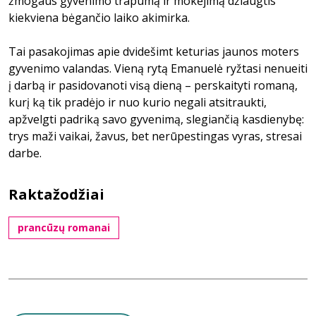
žmogaus gyvenimo trapumą ir mokėjimą džiaugtis
kiekviena bėgančio laiko akimirka.
Tai pasakojimas apie dvidešimt keturias jaunos moters
gyvenimo valandas. Vieną rytą Emanuelė ryžtasi nenueiti
į darbą ir pasidovanoti visą dieną – perskaityti romaną,
kurį ką tik pradėjo ir nuo kurio negali atsitraukti,
apžvelgti padriką savo gyvenimą, slegiančią kasdienybę:
trys maži vaikai, žavus, bet nerūpestingas vyras, stresai
darbe.
Raktažodžiai
prancūzų romanai