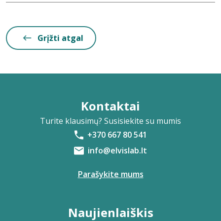
Grįžti atgal
Kontaktai
Turite klausimų? Susisiekite su mumis
+370 667 80 541
info@elvislab.lt
Parašykite mums
Naujienlaiškis