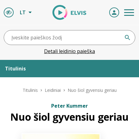
LT
Detali leidinio paieška
Titulinis
Apie ELVIS
Titulinis
Leidiniai
Nuo šiol gyvensiu geriau
Leidiniai
Peter Kummer
Nuo šiol gyvensiu geriau
ELVIS atvyksta
Naujienos