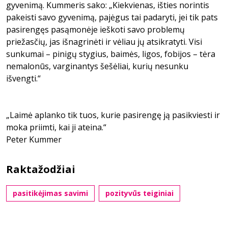
gyvenimą. Kummeris sako: „Kiekvienas, išties norintis
pakeisti savo gyvenimą, pajėgus tai padaryti, jei tik pats
pasirengęs pasąmonėje ieškoti savo problemų
priežasčių, jas išnagrinėti ir vėliau jų atsikratyti. Visi
sunkumai – pinigų stygius, baimės, ligos, fobijos – tėra
nemalonūs, varginantys šešėliai, kurių nesunku
išvengti.“
„Laimė aplanko tik tuos, kurie pasirengę ją pasikviesti ir
moka priimti, kai ji ateina.“
Peter Kummer
Raktažodžiai
pasitikėjimas savimi
pozityvūs teiginiai