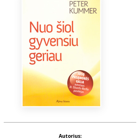
Bibliotekoms
D.U.K.
+370 667 80 541
info@elvislab.lt
Autorius: