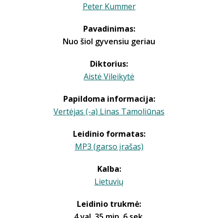
Peter Kummer
Pavadinimas:
Nuo šiol gyvensiu geriau
Diktorius:
Aistė Vileikytė
Papildoma informacija:
Vertėjas (-a) Linas Tamoliūnas
Leidinio formatas:
MP3 (garso įrašas)
Kalba:
Lietuvių
Leidinio trukmė:
4 val. 35 min. 6 sek.