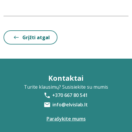
Grįžti atgal
Kontaktai
Turite klausimų? Susisiekite su mumis
+370 667 80 541
info@elvislab.lt
Parašykite mums