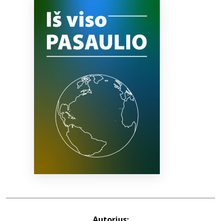
Bibliotekoms
D.U.K.
+370 667 80 541
info@elvislab.lt
Autorius: