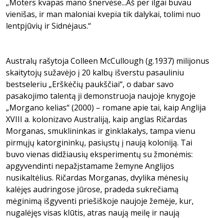
„Moters kvapas mano šnervėse...Aš per ilgai buvau
vienišas, ir man maloniai kvepia tik dalykai, tolimi nuo
lentpjūvių ir Sidnėjaus.“
Australų rašytoja Colleen McCullough (g.1937) milijonus
skaitytojų sužavėjo į 20 kalbų išverstu pasauliniu
bestseleriu „Erškėčių paukščiai“, o dabar savo
pasakojimo talentą ji demonstruoja naujoje knygoje
„Morgano kelias“ (2000) – romane apie tai, kaip Anglija
XVIII a. kolonizavo Australiją, kaip anglas Ričardas
Morganas, smuklininkas ir ginklakalys, tampa vienu
pirmųjų katorgininkų, pasiųstų į naują koloniją. Tai
buvo vienas didžiausių eksperimentų su žmonėmis:
apgyvendinti nepažįstamame žemyne Anglijos
nusikaltėlius. Ričardas Morganas, dvylika mėnesių
kalėjęs audringose jūrose, pradeda sukrečiamą
mėginimą išgyventi priešiškoje naujoje žemėje, kur,
nugalėjęs visas klūtis, atras naują meilę ir naują