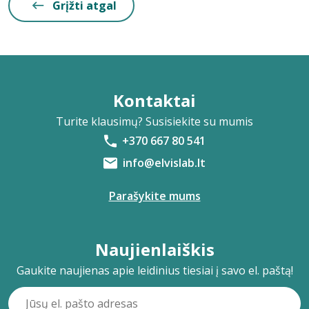
Grįžti atgal
Kontaktai
Turite klausimų? Susisiekite su mumis
+370 667 80 541
info@elvislab.lt
Parašykite mums
Naujienlaiškis
Gaukite naujienas apie leidinius tiesiai į savo el. paštą!