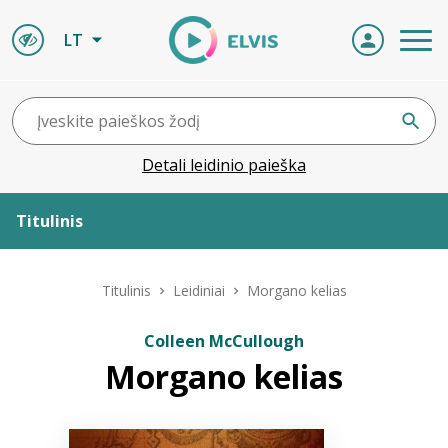
LT
Detali leidinio paieška
Titulinis
Apie ELVIS
Titulinis
Leidiniai
Morgano kelias
Leidiniai
Colleen McCullough
Morgano kelias
ELVIS atvyksta
Naujienos