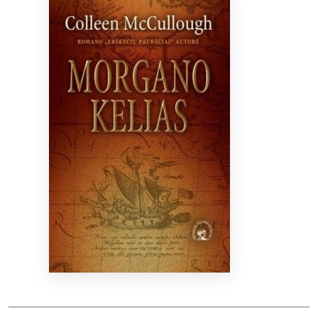
Bibliotekoms
D.U.K.
+370 667 80 541
info@elvislab.lt