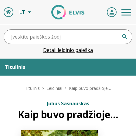
LT
Detali leidinio paieška
Titulinis
Apie ELVIS
Titulinis
Leidiniai
Kaip buvo pradžioje…
Leidiniai
Julius Sasnauskas
Kaip buvo pradžioje…
ELVIS atvyksta
Naujienos