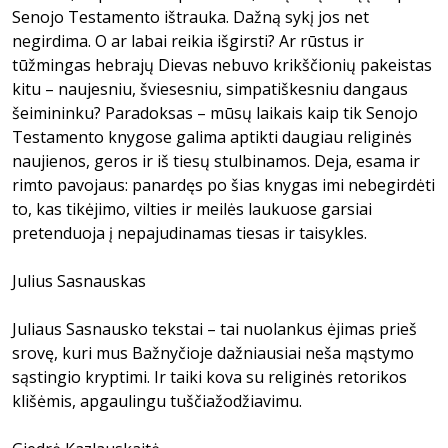
Senojo Testamento ištrauka. Dažną sykį jos net
negirdima. O ar labai reikia išgirsti? Ar rūstus ir
tūžmingas hebrajų Dievas nebuvo krikščionių pakeistas
kitu – naujesniu, šviesesniu, simpatiškesniu dangaus
šeimininku? Paradoksas – mūsų laikais kaip tik Senojo
Testamento knygose galima aptikti daugiau religinės
naujienos, geros ir iš tiesų stulbinamos. Deja, esama ir
rimto pavojaus: panardęs po šias knygas imi nebegirdėti
to, kas tikėjimo, vilties ir meilės laukuose garsiai
pretenduoja į nepajudinamas tiesas ir taisykles.
Julius Sasnauskas
Juliaus Sasnausko tekstai – tai nuolankus ėjimas prieš
srovę, kuri mus Bažnyčioje dažniausiai neša mąstymo
sąstingio kryptimi. Ir taiki kova su religinės retorikos
klišėmis, apgaulingu tuščiažodžiavimu.