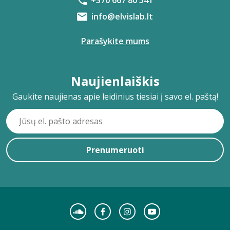
+370 667 80 541
info@elvislab.lt
Parašykite mums
Naujienlaiškis
Gaukite naujienas apie leidinius tiesiai į savo el. paštą!
Prenumeruoti