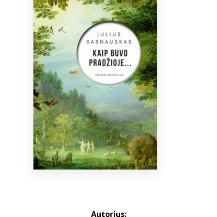
Bibliotekoms
D.U.K.
+370 667 80 541
info@elvislab.lt
Autorius: