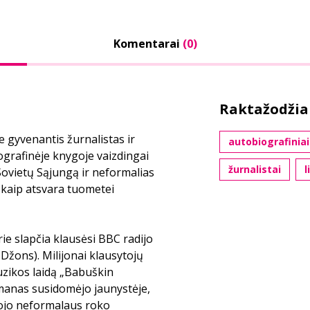
Komentarai
(0)
Raktažodžia
 gyvenantis žurnalistas ir
autobiografiniai
grafinėje knygoje vaizdingai
žurnalistai
l
Sovietų Sąjungą ir neformalias
 kaip atsvara tuometei
ie slapčia klausėsi BBC radijo
žons). Milijonai klausytojų
uzikos laidą „Babuškin
smanas susidomėjo jaunystėje,
mojo neformalaus roko