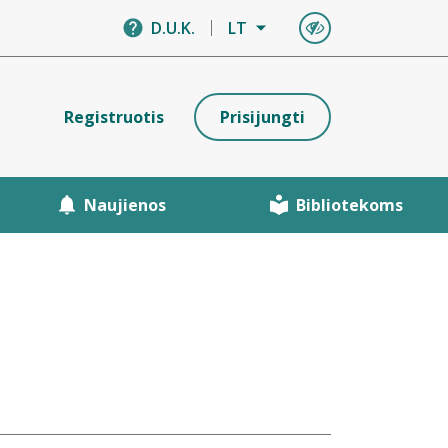
D.U.K.
LT
Registruotis
Prisijungti
Naujienos
Bibliotekoms