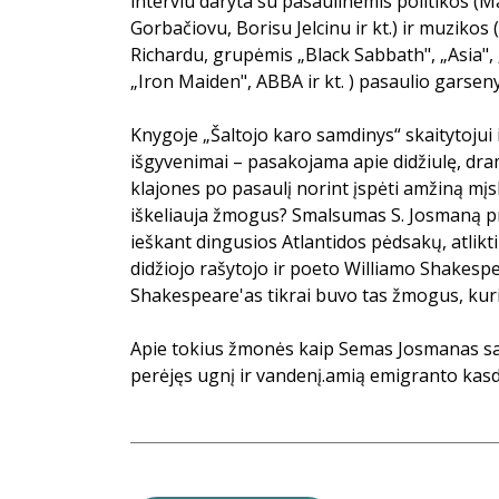
interviu daryta su pasaulinėmis politikos (
Gorbačiovu, Borisu Jelcinu ir kt.) ir muzikos
Richardu, grupėmis „Black Sabbath", „Asia", 
„Iron Maiden", ABBA ir kt. ) pasaulio garsen
Knygoje „Šaltojo karo samdinys“ skaitytojui
išgyvenimai – pasakojama apie didžiulę, dra
klajones po pasaulį norint įspėti amžiną mį
iškeliauja žmogus? Smalsumas S. Josmaną priv
ieškant dingusios Atlantidos pėdsakų, atlikti
didžiojo rašytojo ir poeto Williamo Shakesp
Shakespeare'as tikrai buvo tas žmogus, kuri
Apie tokius žmonės kaip Semas Josmanas s
perėjęs ugnį ir vandenį.amią emigranto kas