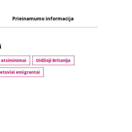
Prieinamumo informacija
i
 atsiminimai
Didžioji Britanija
ietuviai emigrantai