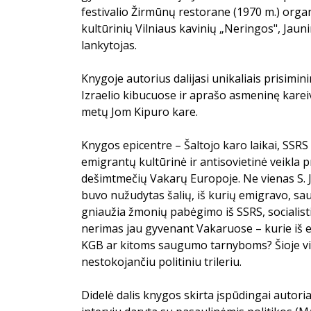
festivalio Žirmūnų restorane (1970 m.) organ
kultūrinių Vilniaus kavinių „Neringos", Jaun
lankytojas.
Knygoje autorius dalijasi unikaliais prisimi
Izraelio kibucuose ir aprašo asmeninę kareiv
metų Jom Kipuro kare.
Knygos epicentre – Šaltojo karo laikai, SSRS i
emigrantų kultūrinė ir antisovietinė veikla 
dešimtmečių Vakarų Europoje. Ne vienas S. 
buvo nužudytas šalių, iš kurių emigravo, s
gniaužia žmonių pabėgimo iš SSRS, socialistin
nerimas jau gyvenant Vakaruose – kurie iš
KGB ar kitoms saugumo tarnyboms? Šioje v
nestokojančiu politiniu trileriu.
Didelė dalis knygos skirta įspūdingai autoria