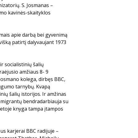
izatorių. S. Josmanas –
imo kavinės-skaityklos
nimais apie darbą bei gyvenimą
išką patirtį dalyvaujant 1973
r socialistinių šalių
praėjusio amžiaus 8- 9
Josmano kolega, dirbęs BBC,
augumo tarnybų. Kvapą
ių šalių istorijos. Ir amžinas
 emigrantų bendradarbiauja su
ietoje knyga tampa įtampos
us karjerai BBC radijuje –