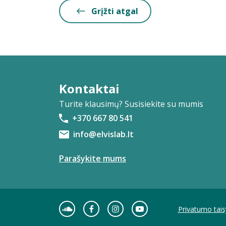
Grįžti atgal
Kontaktai
Turite klausimų? Susisiekite su mumis
+370 667 80 541
info@elvislab.lt
Parašykite mums
Privatumo tais