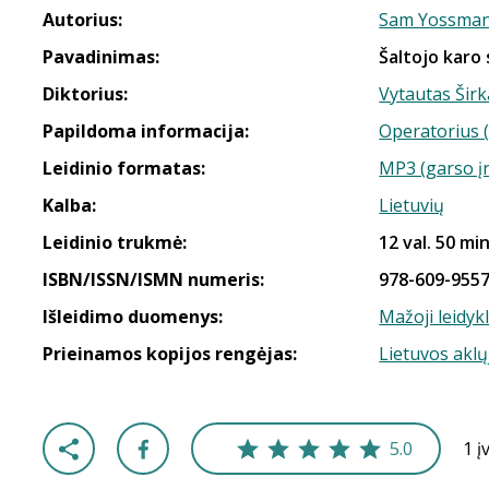
Autorius:
Sam Yossma
Pavadinimas:
Šaltojo karo
Diktorius:
Vytautas Širk
Papildoma informacija:
Operatorius 
Leidinio formatas:
MP3 (garso į
Kalba:
Lietuvių
Leidinio trukmė:
12 val. 50 min
ISBN/ISSN/ISMN numeris:
978-609-9557
Išleidimo duomenys:
Mažoji leidyk
Prieinamos kopijos rengėjas:
Lietuvos aklų
5.0
1 į