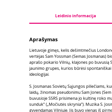
Leidinio informacija
Aprašymas
Lietuvoje gimęs, kelis dešimtmečius Londone
vertėjas Sam Yossman (Semas Josmanas) bio
aprašo pokario Vilnių, klajones po buvusią 
jaunimo grupes, kurios būrėsi spontaniškai
ideologijai.
S. Josmanas Sovietų Sąjungos piliečiams, kur
laidų, žinomas pseudonimu Sam Jones (Sem D
buvusioje SSRS prisimena jo kultinę roko m
sunduk" („Močiutės skrynia"). Muzika S. Jo
gyvendamas Vilniuje. Jis buvo vienas iš pir