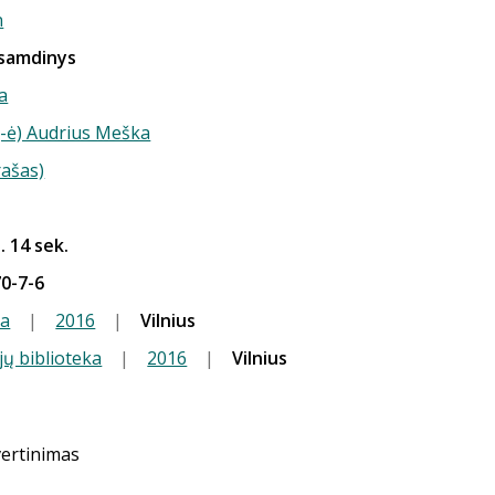
n
 samdinys
a
(-ė) Audrius Meška
rašas)
. 14 sek.
0-7-6
la
|
2016
|
Vilnius
jų biblioteka
|
2016
|
Vilnius
vertinimas