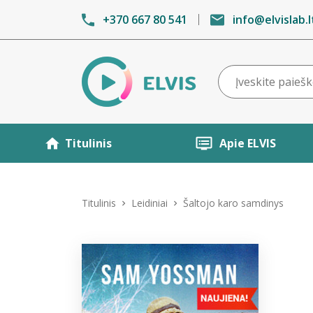
+370 667 80 541
info@elvislab.l
Titulinis
Apie ELVIS
Titulinis
Leidiniai
Šaltojo karo samdinys