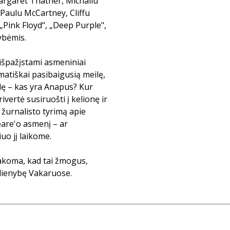
Margaret Thather, Michailu
 (Paulu McCartney, Cliffu
„Pink Floyd", „Deep Purple",
ybėmis.
 išpažįstami asmeniniai
matiškai pasibaigusią meilę,
slę – kas yra Anapus? Kur
ertė susiruošti į kelionę ir
 žurnalisto tyrimą apie
eare'o asmenį – ar
uo jį laikome.
akoma, kad tai žmogus,
dienybę Vakaruose.