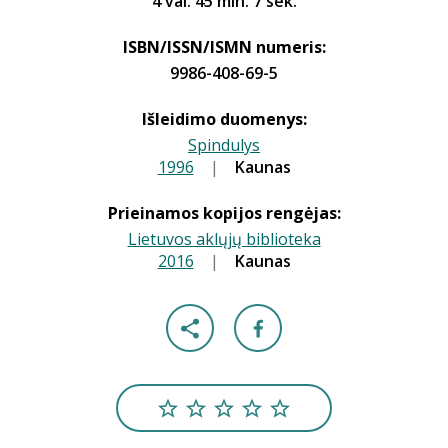
4 val. 45 min. 7 sek.
ISBN/ISSN/ISMN numeris:
9986-408-69-5
Išleidimo duomenys:
Spindulys
1996
|
|
Kaunas
Prieinamos kopijos rengėjas:
Lietuvos aklųjų biblioteka
2016
|
|
Kaunas