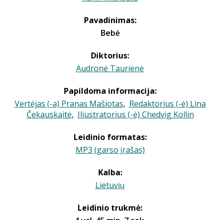
Pavadinimas:
Bebė
Diktorius:
Audronė Taurienė
Papildoma informacija:
Vertėjas (-a) Pranas Mašiotas
,
Redaktorius (-ė) Lina
Čekauskaitė
,
Iliustratorius (-ė) Chedvig Kollin
Leidinio formatas:
MP3 (garso įrašas)
Kalba:
Lietuvių
Leidinio trukmė: