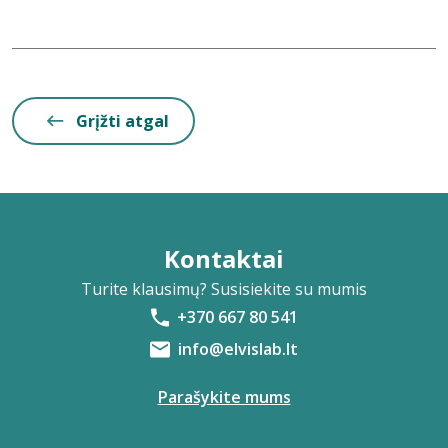
Grįžti atgal
Kontaktai
Turite klausimų? Susisiekite su mumis
+370 667 80 541
info@elvislab.lt
Parašykite mums