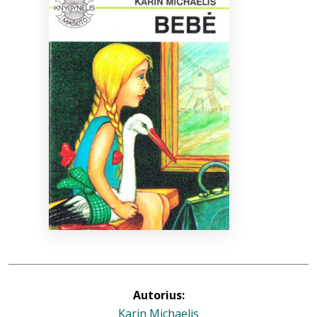
Bibliotekoms
D.U.K.
+370 667 80 541
info@elvislab.lt
Autorius:
Karin Michaelis