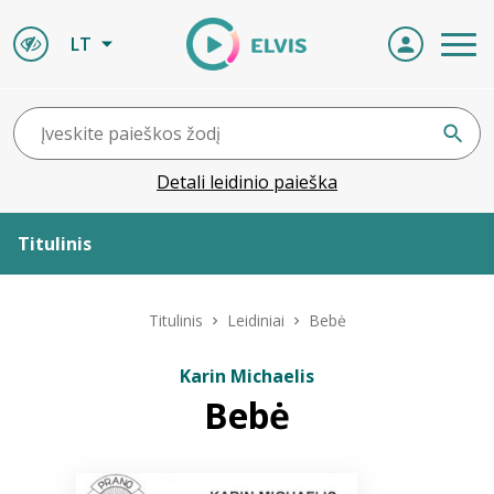
LT
Detali leidinio paieška
Titulinis
Apie ELVIS
Titulinis
Leidiniai
Bebė
Leidiniai
Karin Michaelis
Bebė
ELVIS atvyksta
Naujienos