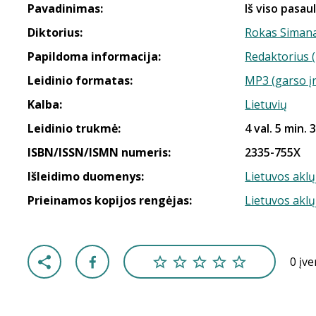
Pavadinimas:
Iš viso pasaul
Diktorius:
Rokas Simana
Papildoma informacija:
Redaktorius (
Leidinio formatas:
MP3 (garso į
Kalba:
Lietuvių
Leidinio trukmė:
4 val. 5 min. 
ISBN/ISSN/ISMN numeris:
2335-755X
Išleidimo duomenys:
Lietuvos aklų
Prieinamos kopijos rengėjas:
Lietuvos aklų
0 įv