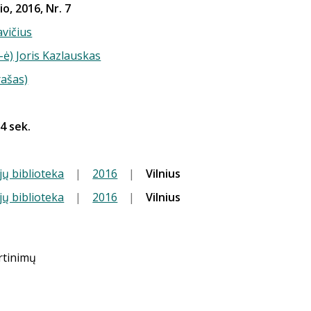
io, 2016, Nr. 7
vičius
-ė) Joris Kazlauskas
rašas)
34 sek.
jų biblioteka
|
2016
|
Vilnius
jų biblioteka
|
2016
|
Vilnius
ertinimų