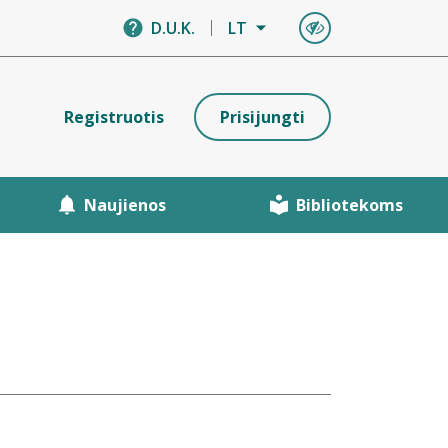
D.U.K.
LT
Registruotis
Prisijungti
Naujienos
Bibliotekoms