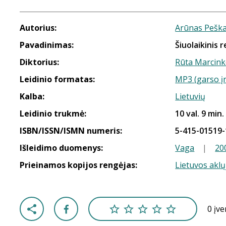
Autorius:
Arūnas Peška
Pavadinimas:
Šiuolaikinis 
Diktorius:
Rūta Marcink
Leidinio formatas:
MP3 (garso į
Kalba:
Lietuvių
Leidinio trukmė:
10 val. 9 min.
ISBN/ISSN/ISMN numeris:
5-415-01519-
Išleidimo duomenys:
Vaga
|
20
Prieinamos kopijos rengėjas:
Lietuvos aklų
0 įv