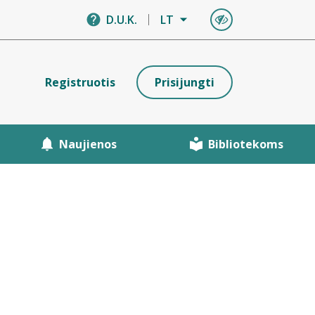
D.U.K.
LT
Registruotis
Prisijungti
Naujienos
Bibliotekoms