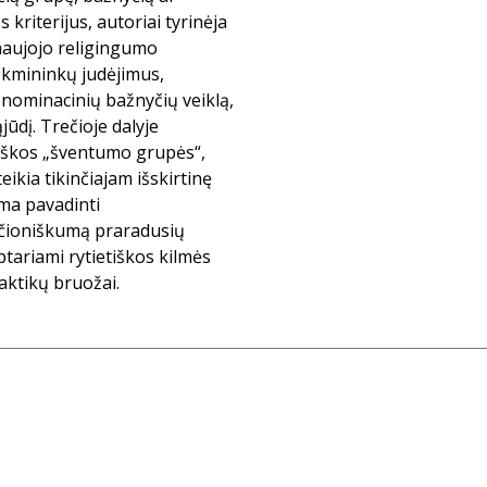
 kriterijus, autoriai tyrinėja
naujojo religingumo
ekmininkų judėjimus,
nominacinių bažnyčių veiklą,
ūdį. Trečioje dalyje
niškos „šventumo grupės“,
eikia tikinčiajam išskirtinę
ima pavadinti
ščioniškumą praradusių
ptariami rytietiškos kilmės
raktikų bruožai.