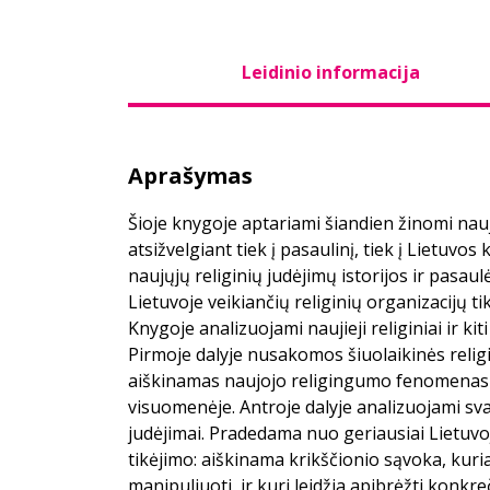
Leidinio informacija
Aprašymas
Šioje knygoje aptariami šiandien žinomi nauj
atsižvelgiant tiek į pasaulinį, tiek į Lietuvos
naujųjų religinių judėjimų istorijos ir pasaul
Lietuvoje veikiančių religinių organizacijų ti
Knygoje analizuojami naujieji religiniai ir kiti
Pirmoje dalyje nusakomos šiuolaikinės relig
aiškinamas naujojo religingumo fenomenas ir
visuomenėje. Antroje dalyje analizuojami svar
judėjimai. Pradedama nuo geriausiai Lietuvo
tikėjimo: aiškinama krikščionio sąvoka, ku
manipuliuoti, ir kuri leidžia apibrėžti konkr