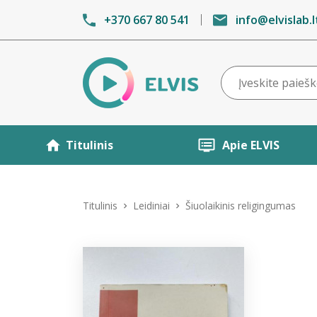
+370 667 80 541
info@elvislab.l
Titulinis
Apie ELVIS
Titulinis
Leidiniai
Šiuolaikinis religingumas