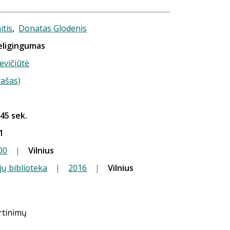
itis
,
Donatas Glodenis
religingumas
evičiūtė
rašas)
 45 sek.
1
00
|
Vilnius
jų biblioteka
|
2016
|
Vilnius
ertinimų