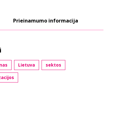
Prieinamumo informacija
i
mas
Lietuva
sektos
zacijos