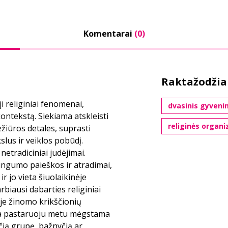
Komentarai
(0)
Raktažodžia
i religiniai fenomenai,
dvasinis gyveni
 kontekstą. Siekiama atskleisti
religinės organi
ėžiūros detales, suprasti
kslus ir veiklos pobūdį.
 netradiciniai judėjimai.
ingumo paieškos ir atradimai,
 jo vieta šiuolaikinėje
biausi dabarties religiniai
je žinomo krikščionių
ria pastaruoju metu mėgstama
ečią grupę, bažnyčią ar