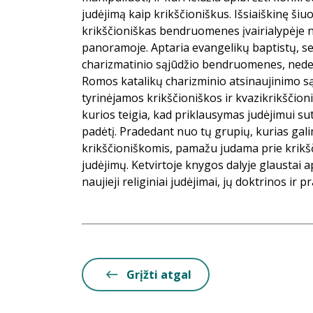
judėjimą kaip krikščioniškus. Išsiaiškinę šiuos
krikščioniškas bendruomenes įvairialypėje 
panoramoje. Aptaria evangelikų baptistų, s
charizmatinio sąjūdžio bendruomenes, nede
Romos katalikų charizminio atsinaujinimo sąj
tyrinėjamos krikščioniškos ir kvazikrikščio
kurios teigia, kad priklausymas judėjimui sut
padėtį. Pradedant nuo tų grupių, kurias gal
krikščioniškomis, pamažu judama prie krik
judėjimų. Ketvirtoje knygos dalyje glaustai a
naujieji religiniai judėjimai, jų doktrinos ir p
Grįžti atgal