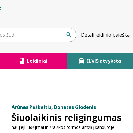
t
Detali leidinio paieška
Leidiniai
ELVIS atvyksta
Arūnas Peškaitis, Donatas Glodenis
Šiuolaikinis religingumas
naujieji judėjimai ir išraiškos formos amžių sandūroje