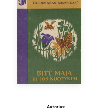
Bibliotekoms
D.U.K.
+370 667 80 541
info@elvislab.lt
Autorius: