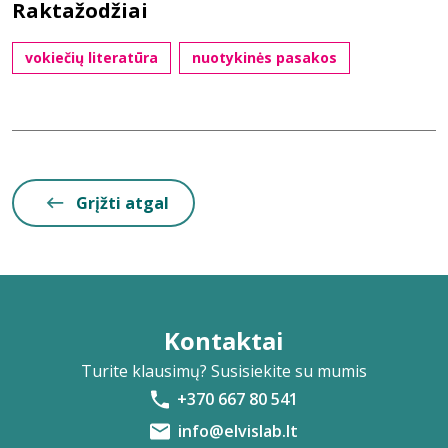
Raktažodžiai
vokiečių literatūra
nuotykinės pasakos
Grįžti atgal
Kontaktai
Turite klausimų? Susisiekite su mumis
+370 667 80 541
info@elvislab.lt