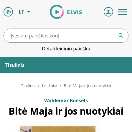
LT
Detali leidinio paieška
Titulinis
Apie ELVIS
Titulinis
Leidiniai
Bitė Maja ir jos nuotykiai
Leidiniai
Waldemar Bonsels
Bitė Maja ir jos nuotykiai
ELVIS atvyksta
Naujienos