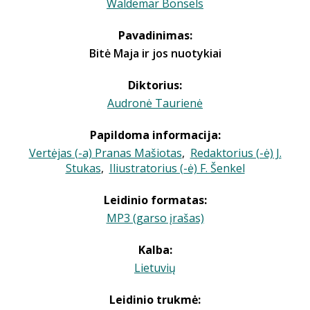
Waldemar Bonsels
Pavadinimas:
Bitė Maja ir jos nuotykiai
Diktorius:
Audronė Taurienė
Papildoma informacija:
Vertėjas (-a) Pranas Mašiotas
,
Redaktorius (-ė) J.
Stukas
,
Iliustratorius (-ė) F. Šenkel
Leidinio formatas:
MP3 (garso įrašas)
Kalba:
Lietuvių
Leidinio trukmė: