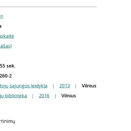
nn
a
uskaitė
rašas)
 55 sek.
260-2
tojų sąjungos leidykla
|
2013
|
Vilnius
jų biblioteka
|
2016
|
Vilnius
ertinimų