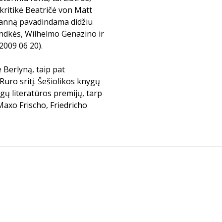
 kritikė Beatričė von Matt
manną pavadindama didžiu
Handkės, Wilhelmo Genazino ir
2009 06 20).
 Berlyną, taip pat
Ruro sritį. Šešiolikos knygų
gų literatūros premijų, tarp
axo Frischo, Friedricho