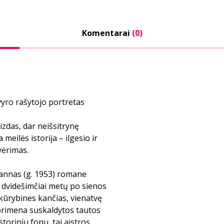
Komentarai
(0)
 vyro rašytojo portretas
izdas, dar neišsitrynę
 meilės istorija – ilgesio ir
vėrimas.
mannas (g. 1953) romane
 dvidešimčiai metų po sienos
kūrybines kančias, vienatvę
 primena suskaldytos tautos
toriniu fonu, tai aistros,