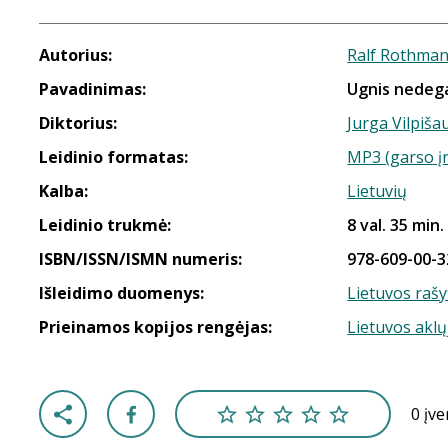
Autorius:
Ralf Rothma
Pavadinimas:
Ugnis nedeg
Diktorius:
Jurga Vilpiša
Leidinio formatas:
MP3 (garso į
Kalba:
Lietuvių
Leidinio trukmė:
8 val. 35 min.
ISBN/ISSN/ISMN numeris:
978-609-00-3
Išleidimo duomenys:
Lietuvos rašy
Prieinamos kopijos rengėjas:
Lietuvos aklų
0 įv