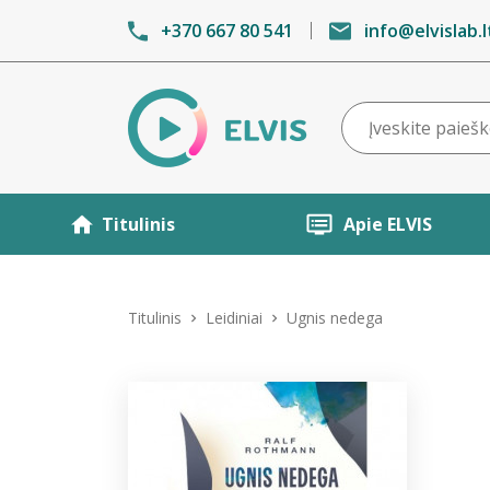
+370 667 80 541
info@elvislab.l
Titulinis
Apie ELVIS
Titulinis
Leidiniai
Ugnis nedega