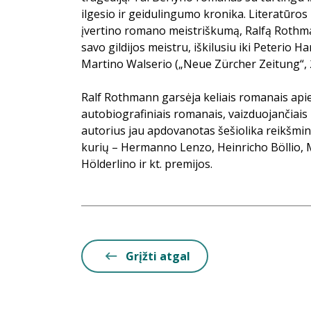
ilgesio ir geidulingumo kronika. Literatūros
įvertino romano meistriškumą, Ralfą Roth
savo gildijos meistru, iškilusiu iki Peterio 
Martino Walserio („Neue Zürcher Zeitung“, 
Ralf Rothmann garsėja keliais romanais apie
autobiografiniais romanais, vaizduojančiais 
autorius jau apdovanotas šešiolika reikšmin
kurių – Hermanno Lenzo, Heinricho Böllio, M
Hölderlino ir kt. premijos.
Grįžti atgal