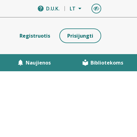
D.U.K.
LT
Registruotis
Prisijungti
Naujienos
Bibliotekoms