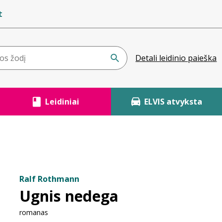
t
Detali leidinio paieška
Leidiniai
ELVIS atvyksta
Ralf Rothmann
Ugnis nedega
romanas