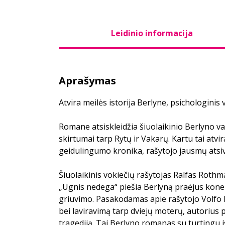
Leidinio informacija
Aprašymas
Atvira meilės istorija Berlyne, psichologinis
Romane atsiskleidžia šiuolaikinio Berlyno va
skirtumai tarp Rytų ir Vakarų. Kartu tai atvira
geidulingumo kronika, rašytojo jausmų atsi
Šiuolaikinis vokiečių rašytojas Ralfas Roth
„Ugnis nedega“ piešia Berlyną praėjus kone
griuvimo. Pasakodamas apie rašytojo Volfo 
bei laviravimą tarp dviejų moterų, autorius
tragediją. Tai Berlyno romanas su turtingu is