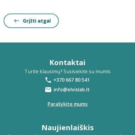
Grįžti atgal
Kontaktai
Turite klausimų? Susisiekite su mumis
+370 667 80 541
info@elvislab.lt
Parašykite mums
Naujienlaiškis