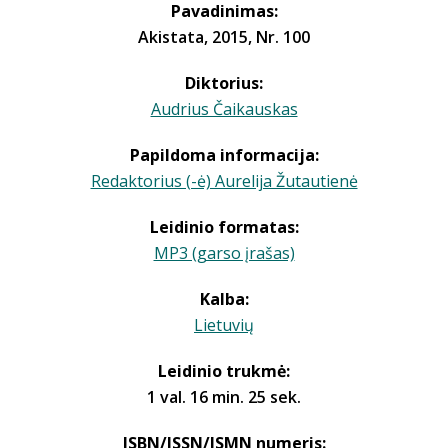
Pavadinimas:
Akistata, 2015, Nr. 100
Diktorius:
Audrius Čaikauskas
Papildoma informacija:
Redaktorius (-ė) Aurelija Žutautienė
Leidinio formatas:
MP3 (garso įrašas)
Kalba:
Lietuvių
Leidinio trukmė:
1 val. 16 min. 25 sek.
ISBN/ISSN/ISMN numeris: