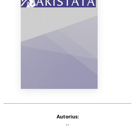
Bibliotekoms
D.U.K.
+370 667 80 541
info@elvislab.lt
Autorius:
--