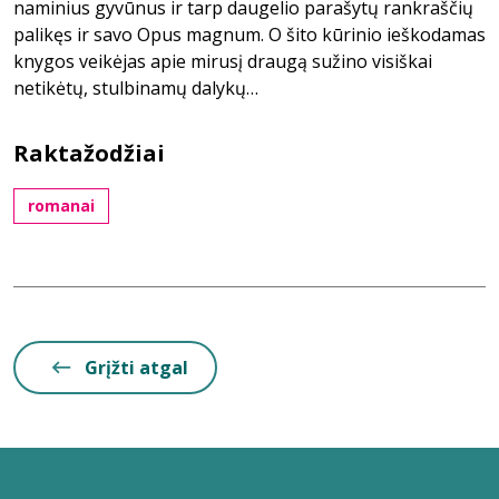
naminius gyvūnus ir tarp daugelio parašytų rankraščių
palikęs ir savo Opus magnum. O šito kūrinio ieškodamas
knygos veikėjas apie mirusį draugą sužino visiškai
netikėtų, stulbinamų dalykų…
Raktažodžiai
romanai
Grįžti atgal