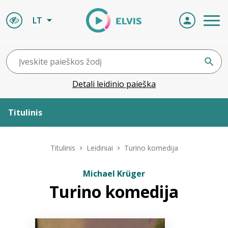
LT
Detali leidinio paieška
Titulinis
Apie ELVIS
Titulinis
Leidiniai
Turino komedija
Leidiniai
Michael Krüger
Turino komedija
ELVIS atvyksta
Naujienos