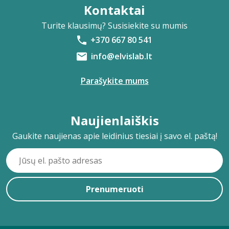
Kontaktai
Turite klausimų? Susisiekite su mumis
+370 667 80 541
info@elvislab.lt
Parašykite mums
Naujienlaiškis
Gaukite naujienas apie leidinius tiesiai į savo el. paštą!
Prenumeruoti