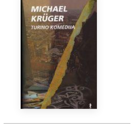
Bibliotekoms
D.U.K.
+370 667 80 541
info@elvislab.lt