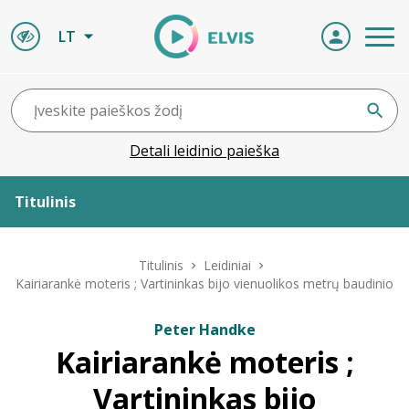
LT
Detali leidinio paieška
Titulinis
Apie ELVIS
Titulinis
Leidiniai
Kairiarankė moteris ; Vartininkas bijo vienuolikos metrų baudinio
Leidiniai
Peter Handke
Kairiarankė moteris ;
ELVIS atvyksta
Vartininkas bijo
Naujienos