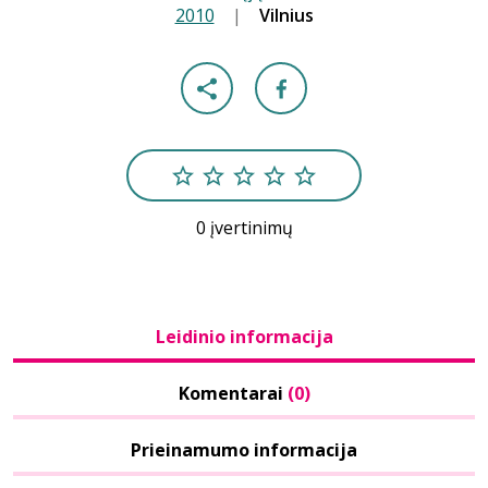
2010
|
|
Vilnius
0 įvertinimų
Leidinio informacija
Komentarai
(0)
Prieinamumo informacija