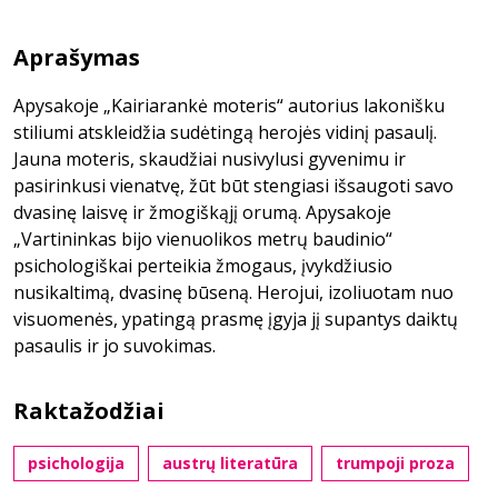
Aprašymas
Apysakoje „Kairiarankė moteris“ autorius lakonišku
stiliumi atskleidžia sudėtingą herojės vidinį pasaulį.
Jauna moteris, skaudžiai nusivylusi gyvenimu ir
pasirinkusi vienatvę, žūt būt stengiasi išsaugoti savo
dvasinę laisvę ir žmogiškąjį orumą. Apysakoje
„Vartininkas bijo vienuolikos metrų baudinio“
psichologiškai perteikia žmogaus, įvykdžiusio
nusikaltimą, dvasinę būseną. Herojui, izoliuotam nuo
visuomenės, ypatingą prasmę įgyja jį supantys daiktų
pasaulis ir jo suvokimas.
Raktažodžiai
psichologija
austrų literatūra
trumpoji proza