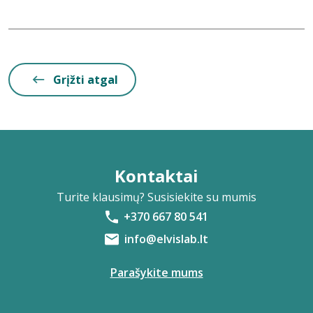
Grįžti atgal
Kontaktai
Turite klausimų? Susisiekite su mumis
+370 667 80 541
info@elvislab.lt
Parašykite mums