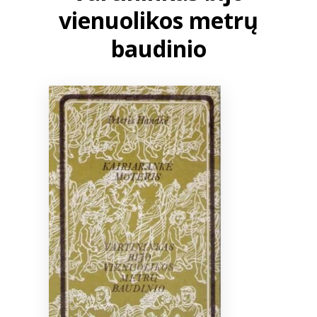
vienuolikos metrų
Bibliotekoms
baudinio
D.U.K.
+370 667 80 541
info@elvislab.lt