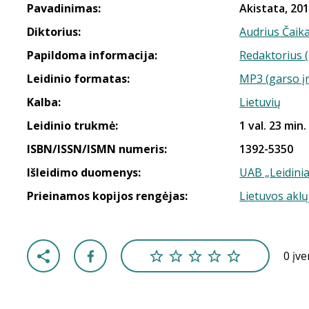
Pavadinimas:
Akistata, 201
Diktorius:
Audrius Čaik
Papildoma informacija:
Redaktorius (
Leidinio formatas:
MP3 (garso į
Kalba:
Lietuvių
Leidinio trukmė:
1 val. 23 min.
ISBN/ISSN/ISMN numeris:
1392-5350
Išleidimo duomenys:
UAB „Leidinia
Prieinamos kopijos rengėjas:
Lietuvos aklų
0 įv