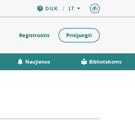
D.U.K.
LT
Registruotis
Prisijungti
Naujienos
Bibliotekoms