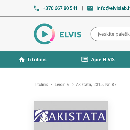
+370 667 80 541
info@elvislab.l
Titulinis
Apie ELVIS
Titulinis
Leidiniai
Akistata, 2015, Nr. 87