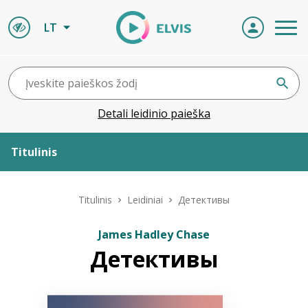
LT
Detali leidinio paieška
Titulinis
Apie ELVIS
Titulinis
Leidiniai
Детективы
Leidiniai
James Hadley Chase
Детективы
ELVIS atvyksta
Naujienos