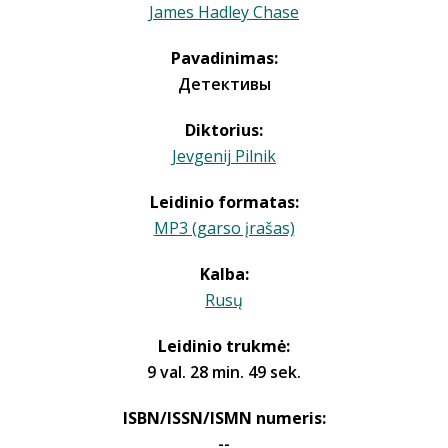
James Hadley Chase
Pavadinimas:
Детективы
Diktorius:
Jevgenij Pilnik
Leidinio formatas:
MP3 (garso įrašas)
Kalba:
Rusų
Leidinio trukmė:
9 val. 28 min. 49 sek.
ISBN/ISSN/ISMN numeris:
--