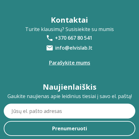
Kontaktai
Turite klausimų? Susisiekite su mumis
+370 667 80 541
info@elvislab.lt
Parašykite mums
Naujienlaiškis
Gaukite naujienas apie leidinius tiesiai į savo el. paštą!
Prenumeruoti