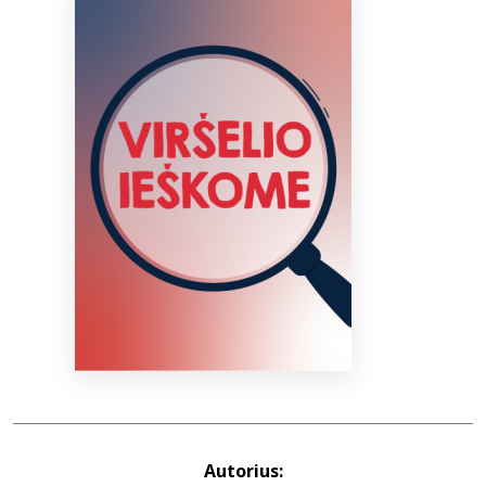
Bibliotekoms
D.U.K.
+370 667 80 541
info@elvislab.lt
Autorius: