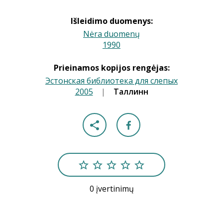
Išleidimo duomenys:
Nėra duomenų
1990
|
Prieinamos kopijos rengėjas:
Эстонская библиотека для слепых
2005
|
|
Таллинн
0 įvertinimų