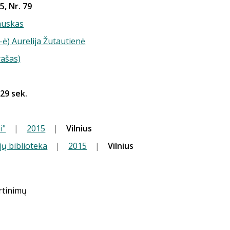
5, Nr. 79
auskas
-ė) Aurelija Žutautienė
rašas)
 29 sek.
i"
|
2015
|
Vilnius
jų biblioteka
|
2015
|
Vilnius
ertinimų