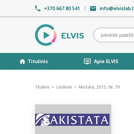
+370 667 80 541
info@elvislab.l
Titulinis
Apie ELVIS
Titulinis
Leidiniai
Akistata, 2015, Nr. 79