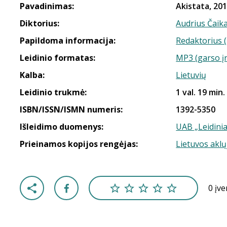
Pavadinimas:
Akistata, 201
Diktorius:
Audrius Čaik
Papildoma informacija:
Redaktorius (
Leidinio formatas:
MP3 (garso į
Kalba:
Lietuvių
Leidinio trukmė:
1 val. 19 min.
ISBN/ISSN/ISMN numeris:
1392-5350
Išleidimo duomenys:
UAB „Leidinia
Prieinamos kopijos rengėjas:
Lietuvos aklų
0 įv