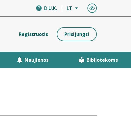
D.U.K.
LT
Registruotis
Prisijungti
Naujienos
Bibliotekoms