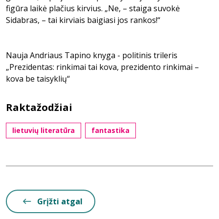
figūra laikė plačius kirvius. „Ne, – staiga suvokė
Sidabras, – tai kirviais baigiasi jos rankos!“
Nauja Andriaus Tapino knyga - politinis trileris
„Prezidentas: rinkimai tai kova, prezidento rinkimai –
kova be taisyklių“
Raktažodžiai
lietuvių literatūra
fantastika
Grįžti atgal