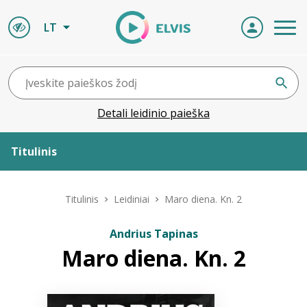
LT
Detali leidinio paieška
Titulinis
Apie ELVIS
Titulinis
Leidiniai
Maro diena. Kn. 2
Leidiniai
Andrius Tapinas
Maro diena. Kn. 2
ELVIS atvyksta
Naujienos