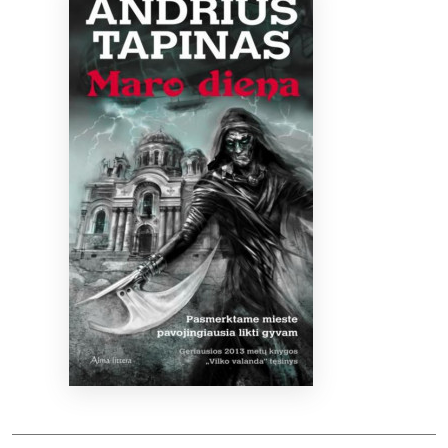
Bibliotekoms
D.U.K.
+370 667 80 541
info@elvislab.lt