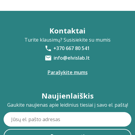
Kontaktai
Turite klausimų? Susisiekite su mumis
+370 667 80 541
info@elvislab.lt
Parašykite mums
Naujienlaiškis
Gaukite naujienas apie leidinius tiesiai į savo el. paštą!