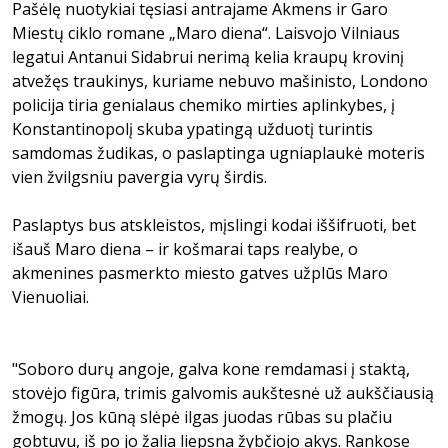
Pašėlę nuotykiai tęsiasi antrajame Akmens ir Garo
Miestų ciklo romane „Maro diena“. Laisvojo Vilniaus
legatui Antanui Sidabrui nerimą kelia kraupų krovinį
atvežęs traukinys, kuriame nebuvo mašinisto, Londono
policija tiria genialaus chemiko mirties aplinkybes, į
Konstantinopolį skuba ypatingą užduotį turintis
samdomas žudikas, o paslaptinga ugniaplaukė moteris
vien žvilgsniu pavergia vyrų širdis.
Paslaptys bus atskleistos, mįslingi kodai iššifruoti, bet
išauš Maro diena – ir košmarai taps realybe, o
akmenines pasmerkto miesto gatves užplūs Maro
Vienuoliai.
"Soboro durų angoje, galva kone remdamasi į staktą,
stovėjo figūra, trimis galvomis aukštesnė už aukščiausią
žmogų. Jos kūną slėpė ilgas juodas rūbas su plačiu
gobtuvu, iš po jo žalia liepsna žybčiojo akys. Rankose