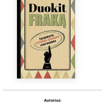
Bibliotekoms
D.U.K.
+370 667 80 541
info@elvislab.lt
Autorius: