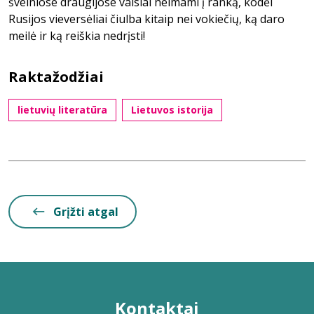
švelniose draugijose vaisiai neimami į ranką, kodėl
Rusijos vieversėliai čiulba kitaip nei vokiečių, ką daro
meilė ir ką reiškia nedrįsti!
Raktažodžiai
lietuvių literatūra
Lietuvos istorija
Grįžti atgal
Kontaktai