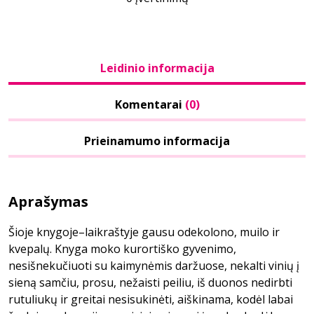
Leidinio informacija
Komentarai
(0)
Prieinamumo informacija
Aprašymas
Šioje knygoje–laikraštyje gausu odekolono, muilo ir
kvepalų. Knyga moko kurortiško gyvenimo,
nesišnekučiuoti su kaimynėmis daržuose, nekalti vinių į
sieną samčiu, prosu, nežaisti peiliu, iš duonos nedirbti
rutuliukų ir greitai nesisukinėti, aiškinama, kodėl labai