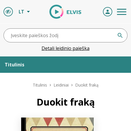
LT
Detali leidinio paieška
Titulinis
Apie ELVIS
Titulinis
Leidiniai
Duokit fraką
Leidiniai
Duokit fraką
ELVIS atvyksta
Naujienos