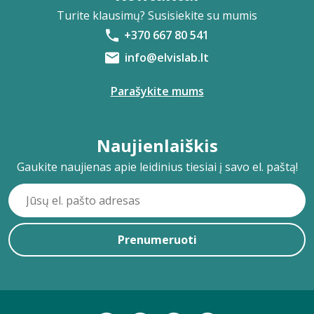
Turite klausimų? Susisiekite su mumis
+370 667 80 541
info@elvislab.lt
Parašykite mums
Naujienlaiškis
Gaukite naujienas apie leidinius tiesiai į savo el. paštą!
Prenumeruoti