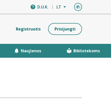
D.U.K.
LT
Registruotis
Prisijungti
Naujienos
Bibliotekoms