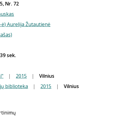
5, Nr. 72
auskas
-ė) Aurelija Žutautienė
rašas)
 39 sek.
i"
|
2015
|
Vilnius
jų biblioteka
|
2015
|
Vilnius
ertinimų