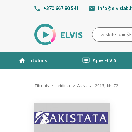
+370 667 80 541
info@elvislab.l
Titulinis
Apie ELVIS
Titulinis
Leidiniai
Akistata, 2015, Nr. 72