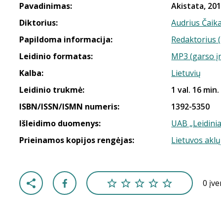
Pavadinimas:
Akistata, 201
Diktorius:
Audrius Čaik
Papildoma informacija:
Redaktorius (
Leidinio formatas:
MP3 (garso į
Kalba:
Lietuvių
Leidinio trukmė:
1 val. 16 min.
ISBN/ISSN/ISMN numeris:
1392-5350
Išleidimo duomenys:
UAB „Leidinia
Prieinamos kopijos rengėjas:
Lietuvos aklų
0 įv