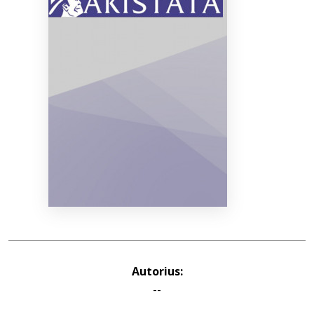
Bibliotekoms
D.U.K.
+370 667 80 541
info@elvislab.lt
Autorius:
--