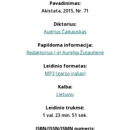
Pavadinimas:
Akistata, 2015, Nr. 71
Diktorius:
Audrius Čaikauskas
Papildoma informacija:
Redaktorius (-ė) Aurelija Žutautienė
Leidinio formatas:
MP3 (garso įrašas)
Kalba:
Lietuvių
Leidinio trukmė:
1 val. 23 min. 51 sek.
ISBN/ISSN/ISMN numeris: