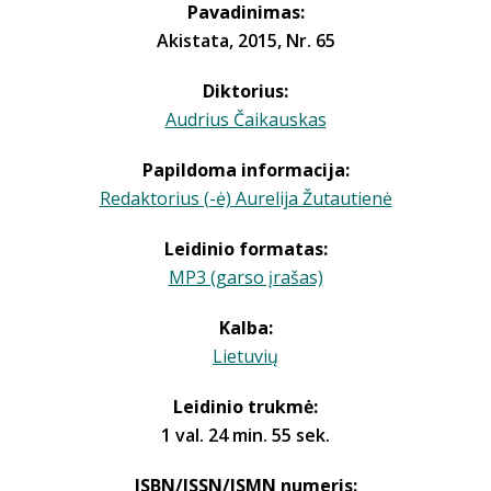
Pavadinimas:
Akistata, 2015, Nr. 65
Diktorius:
Audrius Čaikauskas
Papildoma informacija:
Redaktorius (-ė) Aurelija Žutautienė
Leidinio formatas:
MP3 (garso įrašas)
Kalba:
Lietuvių
Leidinio trukmė:
1 val. 24 min. 55 sek.
ISBN/ISSN/ISMN numeris: