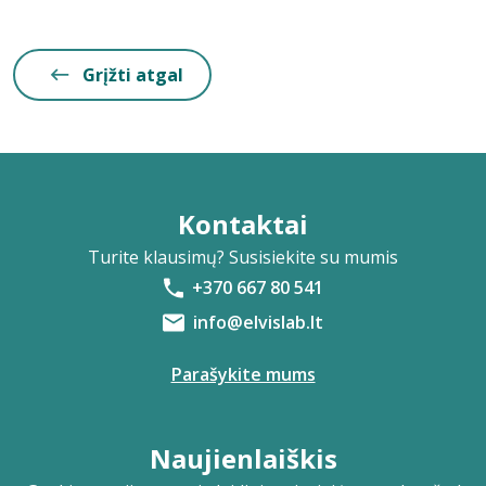
Grįžti atgal
Kontaktai
Turite klausimų? Susisiekite su mumis
+370 667 80 541
info@elvislab.lt
Parašykite mums
Naujienlaiškis