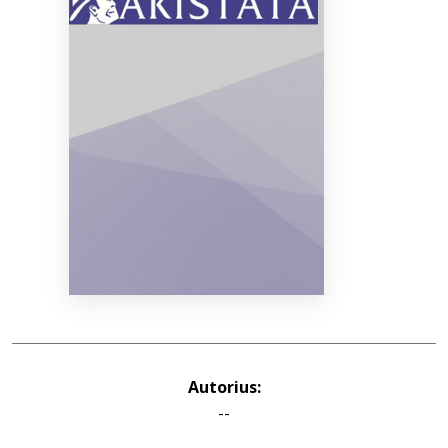
Bibliotekoms
D.U.K.
+370 667 80 541
info@elvislab.lt
Autorius:
--