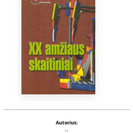
Bibliotekoms
D.U.K.
+370 667 80 541
info@elvislab.lt
Autorius:
--