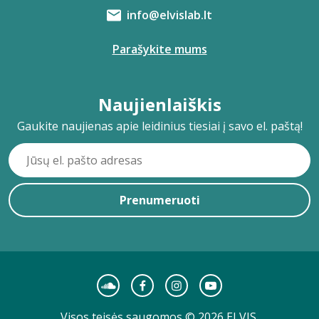
info@elvislab.lt
Parašykite mums
Naujienlaiškis
Gaukite naujienas apie leidinius tiesiai į savo el. paštą!
Prenumeruoti
Visos teisės saugomos © 2026 ELVIS.