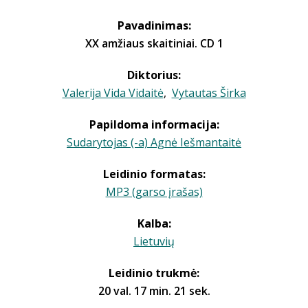
Pavadinimas:
XX amžiaus skaitiniai. CD 1
Diktorius:
Valerija Vida Vidaitė
,
Vytautas Širka
Papildoma informacija:
Sudarytojas (-a) Agnė Iešmantaitė
Leidinio formatas:
MP3 (garso įrašas)
Kalba:
Lietuvių
Leidinio trukmė:
20 val. 17 min. 21 sek.