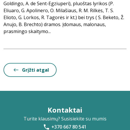
Goldingo, A. de Sent-Egziuperi), pluoštas lyrikos (P.
Eliuaro, G. Apolinero, O. Milašiaus, R. M. Rilkės, T. S.
Elioto, G. Lorkos, R. Tagorės ir kt.) bei trys ( S. Beketo, Ž.
Anujo, B. Brechto) dramos. Įdomaus, malonaus,
prasmingo skaitymo...
Grįžti atgal
Kontaktai
Turite klausimų? Susisiekite su mumis
+370 667 80 541