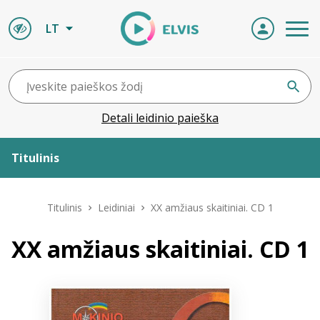
LT
Detali leidinio paieška
Titulinis
Apie ELVIS
Titulinis
Leidiniai
XX amžiaus skaitiniai. CD 1
Leidiniai
XX amžiaus skaitiniai. CD 1
ELVIS atvyksta
Naujienos