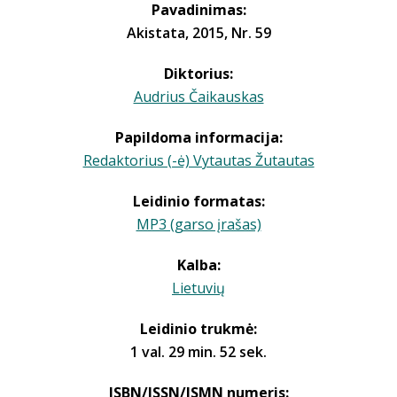
Pavadinimas:
Akistata, 2015, Nr. 59
Diktorius:
Audrius Čaikauskas
Papildoma informacija:
Redaktorius (-ė) Vytautas Žutautas
Leidinio formatas:
MP3 (garso įrašas)
Kalba:
Lietuvių
Leidinio trukmė:
1 val. 29 min. 52 sek.
ISBN/ISSN/ISMN numeris: