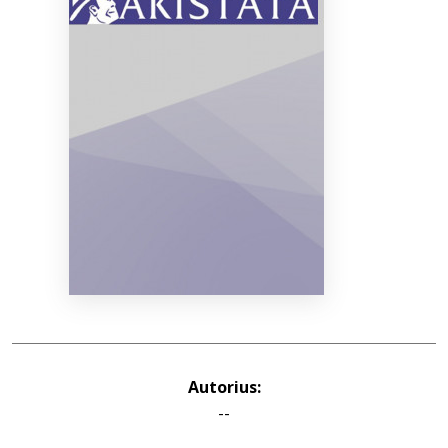
Bibliotekoms
D.U.K.
+370 667 80 541
info@elvislab.lt
Autorius:
--