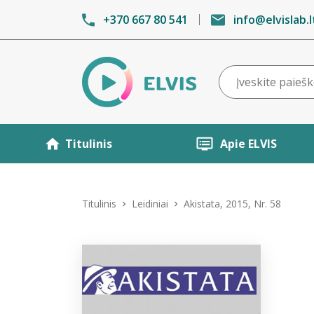
+370 667 80 541
info@elvislab.l
Titulinis
Apie ELVIS
Titulinis
Leidiniai
Akistata, 2015, Nr. 58