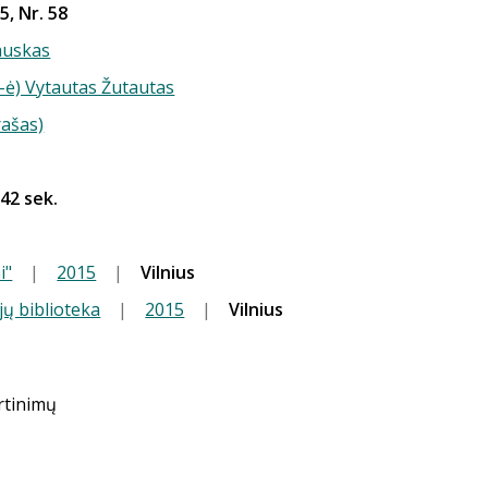
5, Nr. 58
auskas
-ė) Vytautas Žutautas
rašas)
 42 sek.
i"
|
2015
|
Vilnius
jų biblioteka
|
2015
|
Vilnius
ertinimų