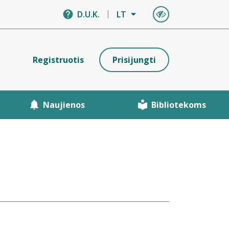
D.U.K.
LT
Registruotis
Prisijungti
Naujienos
Bibliotekoms