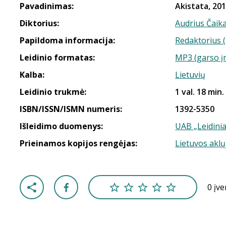
Pavadinimas:
Akistata, 201
Diktorius:
Audrius Čaik
Papildoma informacija:
Redaktorius (
Leidinio formatas:
MP3 (garso į
Kalba:
Lietuvių
Leidinio trukmė:
1 val. 18 min.
ISBN/ISSN/ISMN numeris:
1392-5350
Išleidimo duomenys:
UAB „Leidinia
Prieinamos kopijos rengėjas:
Lietuvos aklų
0 įv