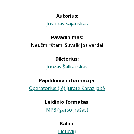
Autorius:
Justinas Sajauskas
Pavadinimas:
Neužmirštami Suvalkijos vardai
Diktorius:
Juozas Šalkauskas
Papildoma informacija:
Operatorius (-ė) Jūratė Karazijaitė
Leidinio formatas:
MP3 (garso įrašas)
Kalba:
Lietuvių