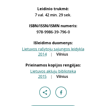
Leidinio trukmė:
7 val. 42 min. 29 sek.
ISBN/ISSN/ISMN numeris:
978-9986-39-796-0
Išleidimo duomenys:
Lietuvos rašytojų sąjungos leidykla
2014
|
|
Vilnius
Prieinamos kopijos rengėjas:
Lietuvos aklųjų biblioteka
2015
|
|
Vilnius