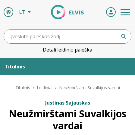
LT
Detali leidinio paieška
Titulinis
Apie ELVIS
Titulinis
Leidiniai
Neužmirštami Suvalkijos vardai
Leidiniai
Justinas Sajauskas
Neužmirštami Suvalkijos
ELVIS atvyksta
vardai
Naujienos