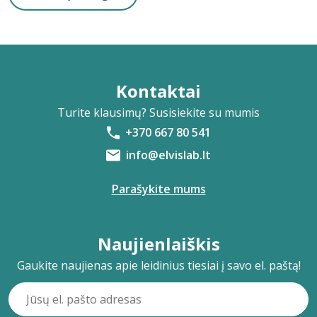
Kontaktai
Turite klausimų? Susisiekite su mumis
+370 667 80 541
info@elvislab.lt
Parašykite mums
Naujienlaiškis
Gaukite naujienas apie leidinius tiesiai į savo el. paštą!