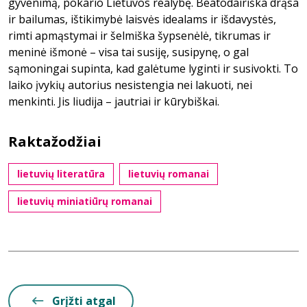
gyvenimą, pokario Lietuvos realybę. Beatodairiška drąsa
ir bailumas, ištikimybė laisvės idealams ir išdavystės,
rimti apmąstymai ir šelmiška šypsenėlė, tikrumas ir
meninė išmonė – visa tai susiję, susipynę, o gal
sąmoningai supinta, kad galėtume lyginti ir susivokti. To
laiko įvykių autorius nesistengia nei lakuoti, nei
menkinti. Jis liudija – jautriai ir kūrybiškai.
Raktažodžiai
lietuvių literatūra
lietuvių romanai
lietuvių miniatiūrų romanai
Grįžti atgal