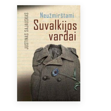
Bibliotekoms
D.U.K.
+370 667 80 541
info@elvislab.lt