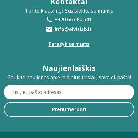
Kontaktai
Turite klausimų? Susisiekite su mumis
+370 667 80 541
info@elvislab.lt
Parašykite mums
Naujienlaiškis
Gaukite naujienas apie leidinius tiesiai į savo el. paštą!
Prenumeruoti