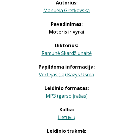
Autorius:
Manuela Gretkovska
Pavadinimas:
Moteris ir vyrai
Diktorius:
Ramunė Skardžiūnaitė
Papildoma informacija:
Vertėjas (-a) Kazys Uscila
Leidinio formatas:
MP3 (garso įrašas)
Kalba:
Lietuvių
Leidinio trukmė: