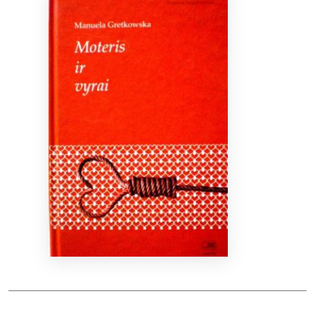
Bibliotekoms
D.U.K.
+370 667 80 541
info@elvislab.lt