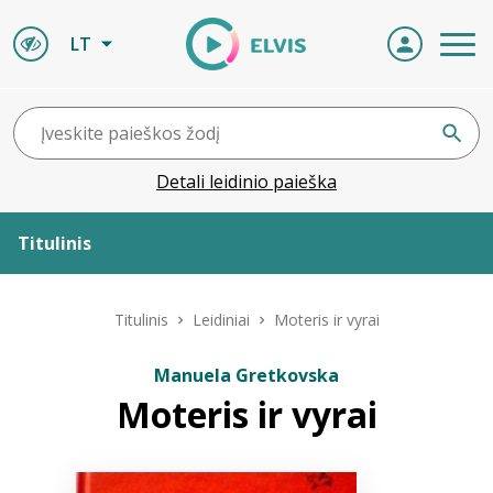
LT
Detali leidinio paieška
Titulinis
Apie ELVIS
Titulinis
Leidiniai
Moteris ir vyrai
Leidiniai
Manuela Gretkovska
Moteris ir vyrai
ELVIS atvyksta
Naujienos