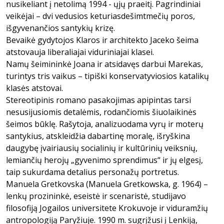
nusikeliant į netolimą 1994 - ųjų praeitį. Pagrindiniai
veikėjai – dvi vedusios keturiasdešimtmečių poros,
išgyvenančios santykių krizę.
Bevaikė gydytojos Klaros ir architekto Jaceko šeima
atstovauja liberaliajai viduriniajai klasei.
Namų šeimininkė Joana ir atsidavęs darbui Marekas,
turintys tris vaikus – tipiški konservatyviosios katalikų
klasės atstovai.
Stereotipinis romano pasakojimas apipintas tarsi
nesusijusiomis detalėmis, rodančiomis šiuolaikinės
šeimos būklę. Rašytoja, analizuodama vyrų ir moterų
santykius, atskleidžia dabartinę moralę, išryškina
daugybę įvairiausių socialinių ir kultūrinių veiksnių,
lemiančių herojų „gyvenimo sprendimus“ ir jų elgesį,
taip sukurdama detalius personažų portretus.
Manuela Gretkovska (Manuela Gretkowska, g. 1964) –
lenkų prozininkė, eseistė ir scenaristė, studijavo
filosofiją Jogailos universitete Krokuvoje ir viduramžių
antropologiją Paryžiuje. 1990 m. sugrįžusi į Lenkiją,