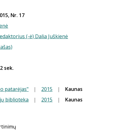
015, Nr. 17
enė
redaktorius (-ė) Dalia Juškienė
rašas)
52 sek.
o patarėjas"
|
2015
|
Kaunas
jų biblioteka
|
2015
|
Kaunas
ertinimų