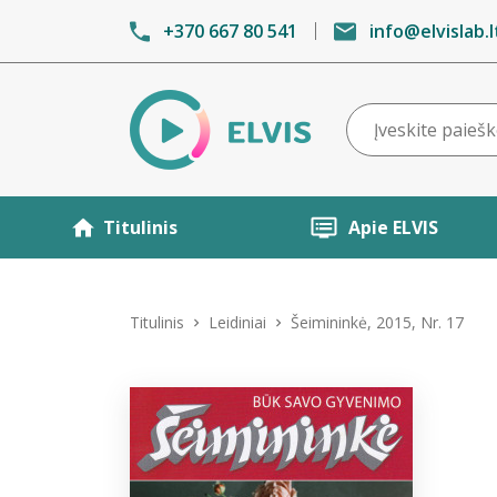
+370 667 80 541
info@elvislab.l
Titulinis
Apie ELVIS
Titulinis
Leidiniai
Šeimininkė, 2015, Nr. 17