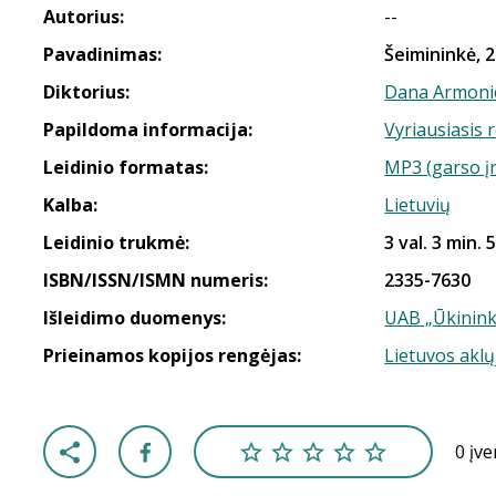
Autorius:
--
Pavadinimas:
Šeimininkė, 2
Diktorius:
Dana Armoni
Papildoma informacija:
Vyriausiasis 
Leidinio formatas:
MP3 (garso į
Kalba:
Lietuvių
Leidinio trukmė:
3 val. 3 min. 
ISBN/ISSN/ISMN numeris:
2335-7630
Išleidimo duomenys:
UAB „Ūkinink
Prieinamos kopijos rengėjas:
Lietuvos aklų
0 įv