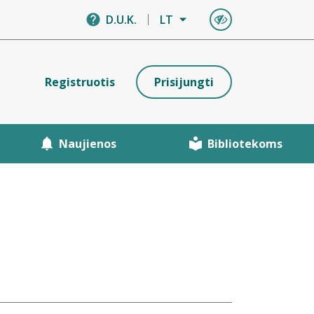
D.U.K.
LT
Registruotis
Prisijungti
Naujienos
Bibliotekoms