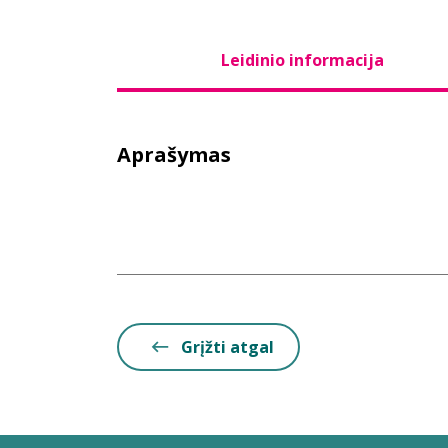
Leidinio informacija
Aprašymas
Grįžti atgal