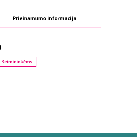
Prieinamumo informacija
i
šeimininkėms