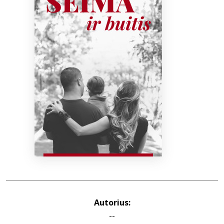
Bibliotekoms
D.U.K.
+370 667 80 541
info@elvislab.lt
Autorius:
--