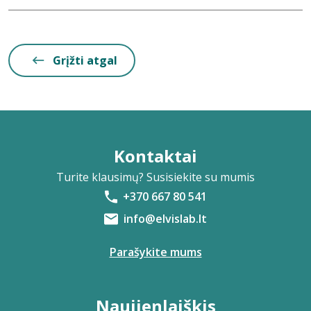
Grįžti atgal
Kontaktai
Turite klausimų? Susisiekite su mumis
+370 667 80 541
info@elvislab.lt
Parašykite mums
Naujienlaiškis