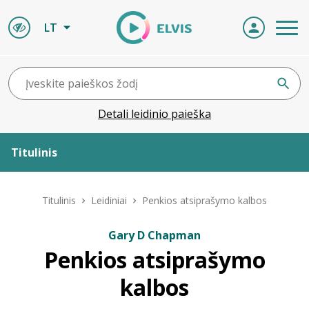
LT
Detali leidinio paieška
Titulinis
Apie ELVIS
Titulinis
Leidiniai
Penkios atsiprašymo kalbos
Leidiniai
Gary D Chapman
Penkios atsiprašymo
ELVIS atvyksta
kalbos
Naujienos