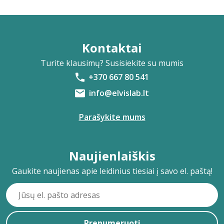
Kontaktai
Turite klausimų? Susisiekite su mumis
+370 667 80 541
info@elvislab.lt
Parašykite mums
Naujienlaiškis
Gaukite naujienas apie leidinius tiesiai į savo el. paštą!
Prenumeruoti