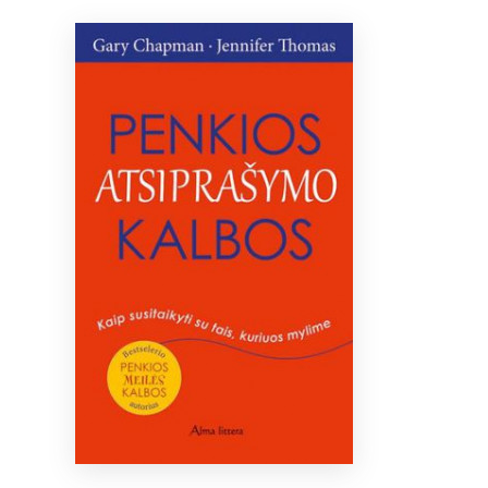
Bibliotekoms
D.U.K.
+370 667 80 541
info@elvislab.lt