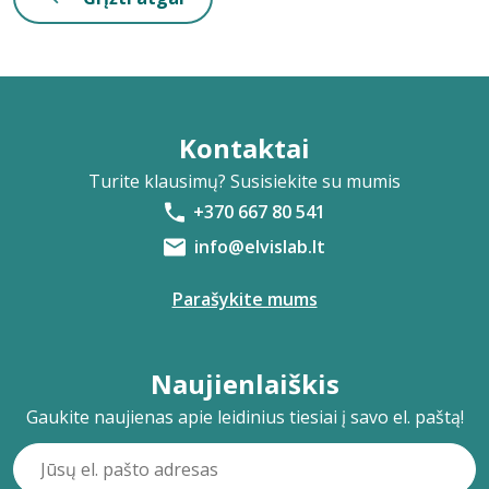
Kontaktai
Turite klausimų? Susisiekite su mumis
+370 667 80 541
info@elvislab.lt
Parašykite mums
Naujienlaiškis
Gaukite naujienas apie leidinius tiesiai į savo el. paštą!