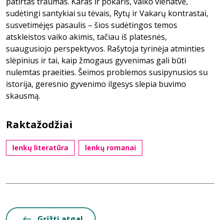
patirtas traumas. Karas ir pokaris, vaiko vienatvė,
sudėtingi santykiai su tėvais, Rytų ir Vakarų kontrastai,
susvetimėjęs pasaulis – šios sudėtingos temos
atskleistos vaiko akimis, tačiau iš platesnės,
suaugusiojo perspektyvos. Rašytoja tyrinėja atminties
slėpinius ir tai, kaip žmogaus gyvenimas gali būti
nulemtas praeities. Šeimos problemos susipynusios su
istorija, geresnio gyvenimo ilgesys slepia buvimo
skausmą.
Raktažodžiai
lenkų literatūra
lenkų romanai
Grįžti atgal