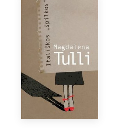
Bibliotekoms
D.U.K.
+370 667 80 541
info@elvislab.lt