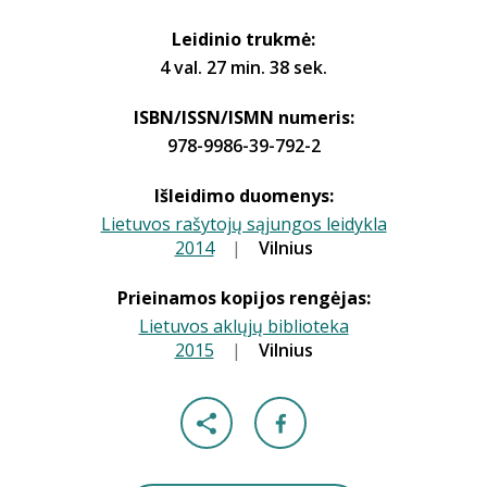
Leidinio trukmė:
4 val. 27 min. 38 sek.
ISBN/ISSN/ISMN numeris:
978-9986-39-792-2
Išleidimo duomenys:
Lietuvos rašytojų sąjungos leidykla
2014
|
|
Vilnius
Prieinamos kopijos rengėjas:
Lietuvos aklųjų biblioteka
2015
|
|
Vilnius