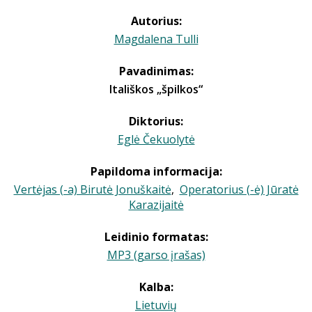
Autorius:
Magdalena Tulli
Pavadinimas:
Itališkos „špilkos“
Diktorius:
Eglė Čekuolytė
Papildoma informacija:
Vertėjas (-a) Birutė Jonuškaitė
,
Operatorius (-ė) Jūratė
Karazijaitė
Leidinio formatas:
MP3 (garso įrašas)
Kalba:
Lietuvių