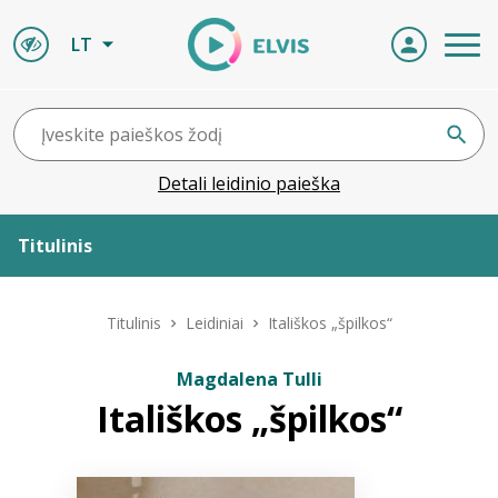
LT
Detali leidinio paieška
Titulinis
Apie ELVIS
Titulinis
Leidiniai
Itališkos „špilkos“
Leidiniai
Magdalena Tulli
Itališkos „špilkos“
ELVIS atvyksta
Naujienos