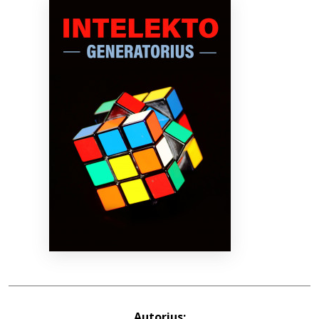
Bibliotekoms
D.U.K.
+370 667 80 541
info@elvislab.lt
Autorius: