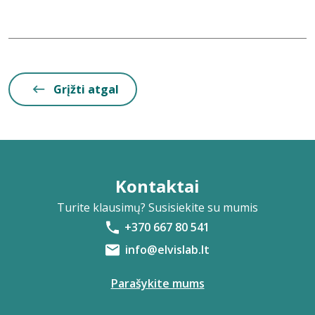
Grįžti atgal
Kontaktai
Turite klausimų? Susisiekite su mumis
+370 667 80 541
info@elvislab.lt
Parašykite mums