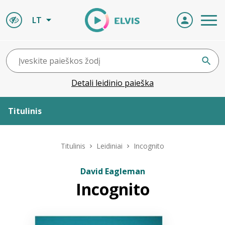
LT
Detali leidinio paieška
Titulinis
Apie ELVIS
Titulinis
Leidiniai
Incognito
Leidiniai
David Eagleman
Incognito
ELVIS atvyksta
Naujienos