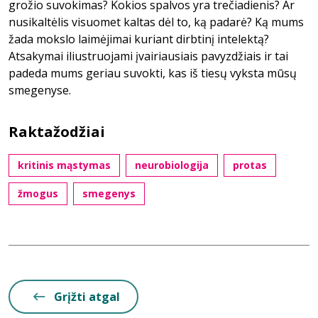
grožio suvokimas? Kokios spalvos yra trečiadienis? Ar
nusikaltėlis visuomet kaltas dėl to, ką padarė? Ką mums
žada mokslo laimėjimai kuriant dirbtinį intelektą?
Atsakymai iliustruojami įvairiausiais pavyzdžiais ir tai
padeda mums geriau suvokti, kas iš tiesų vyksta mūsų
smegenyse.
Raktažodžiai
kritinis mąstymas
neurobiologija
protas
žmogus
smegenys
Grįžti atgal