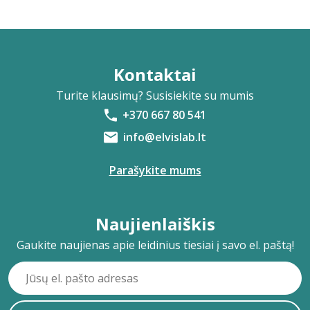
Kontaktai
Turite klausimų? Susisiekite su mumis
+370 667 80 541
info@elvislab.lt
Parašykite mums
Naujienlaiškis
Gaukite naujienas apie leidinius tiesiai į savo el. paštą!