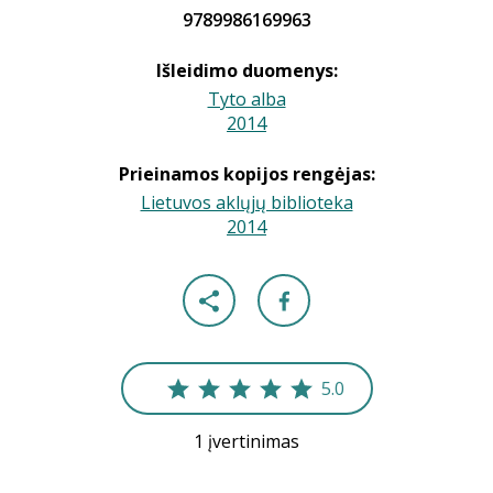
9789986169963
Išleidimo duomenys:
Tyto alba
2014
|
Prieinamos kopijos rengėjas:
Lietuvos aklųjų biblioteka
2014
|
5.0
1 įvertinimas