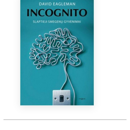
Bibliotekoms
D.U.K.
+370 667 80 541
info@elvislab.lt