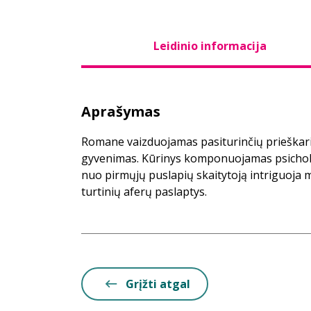
Leidinio informacija
Aprašymas
Romane vaizduojamas pasiturinčių prieškar
gyvenimas. Kūrinys komponuojamas psicholo
nuo pirmųjų puslapių skaitytoją intriguoja m
turtinių aferų paslaptys.
Grįžti atgal