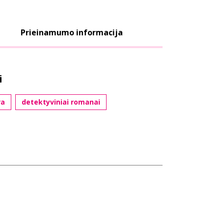
Prieinamumo informacija
i
ra
detektyviniai romanai