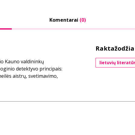
Komentarai
(0)
Raktažodžia
io Kauno valdininkų
lietuvių literatū
ginio detektyvo principais:
eilės aistrų, svetimavimo,