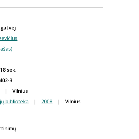
 gatvėj
zevičius
rašas)
 18 sek.
402-3
|
Vilnius
jų biblioteka
|
2008
|
Vilnius
ertinimų