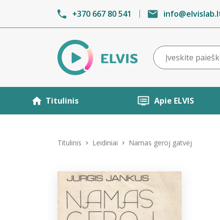
+370 667 80 541
info@elvislab.l
Titulinis
Apie ELVIS
Titulinis
Leidiniai
Namas geroj gatvėj