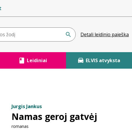
t
Detali leidinio paieška
Leidiniai
ELVIS atvyksta
Jurgis Jankus
Namas geroj gatvėj
romanas