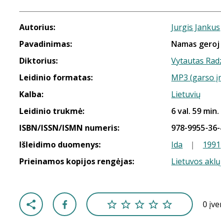
Autorius:
Jurgis Jankus
Pavadinimas:
Namas geroj
Diktorius:
Vytautas Rad
Leidinio formatas:
MP3 (garso į
Kalba:
Lietuvių
Leidinio trukmė:
6 val. 59 min.
ISBN/ISSN/ISMN numeris:
978-9955-36-
Išleidimo duomenys:
Ida
|
1991
Prieinamos kopijos rengėjas:
Lietuvos aklų
0 įv