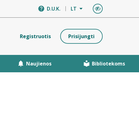
D.U.K.
LT
Registruotis
Prisijungti
Naujienos
Bibliotekoms