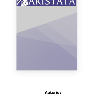
Bibliotekoms
D.U.K.
+370 667 80 541
info@elvislab.lt
Autorius:
--