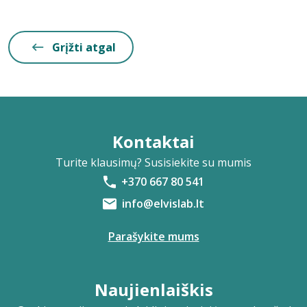
Grįžti atgal
Kontaktai
Turite klausimų? Susisiekite su mumis
+370 667 80 541
info@elvislab.lt
Parašykite mums
Naujienlaiškis