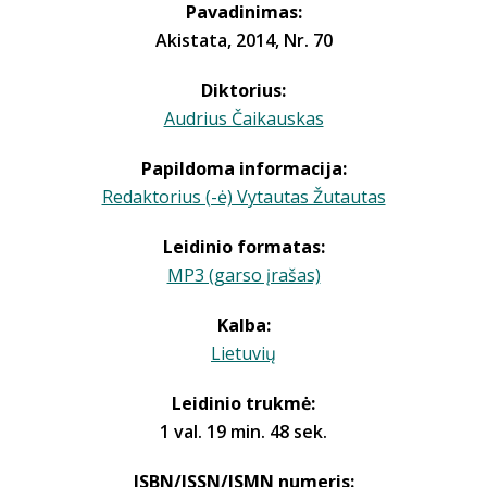
Pavadinimas:
Akistata, 2014, Nr. 70
Diktorius:
Audrius Čaikauskas
Papildoma informacija:
Redaktorius (-ė) Vytautas Žutautas
Leidinio formatas:
MP3 (garso įrašas)
Kalba:
Lietuvių
Leidinio trukmė:
1 val. 19 min. 48 sek.
ISBN/ISSN/ISMN numeris: