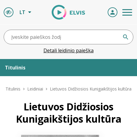
LT
Detali leidinio paieška
Titulinis
Apie ELVIS
Titulinis
Leidiniai
Lietuvos Didžiosios Kunigaikštijos kultūra
Leidiniai
Lietuvos Didžiosios
Kunigaikštijos kultūra
ELVIS atvyksta
Naujienos