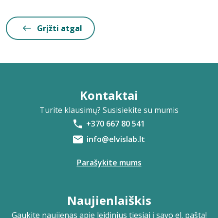
Grįžti atgal
Kontaktai
Turite klausimų? Susisiekite su mumis
+370 667 80 541
info@elvislab.lt
Parašykite mums
Naujienlaiškis
Gaukite naujienas apie leidinius tiesiai į savo el. paštą!