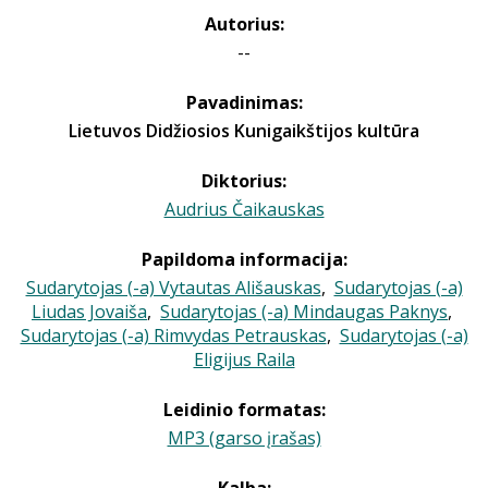
Autorius:
--
Pavadinimas:
Lietuvos Didžiosios Kunigaikštijos kultūra
Diktorius:
Audrius Čaikauskas
Papildoma informacija:
Sudarytojas (-a) Vytautas Ališauskas
,
Sudarytojas (-a)
Liudas Jovaiša
,
Sudarytojas (-a) Mindaugas Paknys
,
Sudarytojas (-a) Rimvydas Petrauskas
,
Sudarytojas (-a)
Eligijus Raila
Leidinio formatas:
MP3 (garso įrašas)