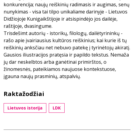
konkurencija; naujų reiškinių radimasis ir augimas, senų
nunykimas - visa tai tilpo unikaliame darinyje - Lietuvos
Didžiojoje Kunigaikštijoje ir atsispindėjo jos dailėje,
raštijoje, dvasingume.
Trisdešimt autorių - istorikų, filologų, dailėtyrininkų -
rašo apie įvairiausius kultūros reiškinius; kai kurie iš tų
reiškinių anksčiau net nebuvo patekę į tyrinėtojų akiratį.
Gausios iliustracijos pratęsia ir papildo tekstus. Nemaža
jų dar neskelbtos arba ganėtinai primirštos, o
žinomesnės, pateikiamos naujuose kontekstuose,
įgauna naujų prasminių, atspalvių.
Raktažodžiai
Lietuvos istorija
LDK