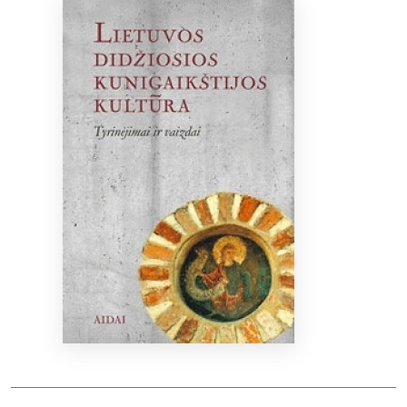
Bibliotekoms
D.U.K.
+370 667 80 541
info@elvislab.lt