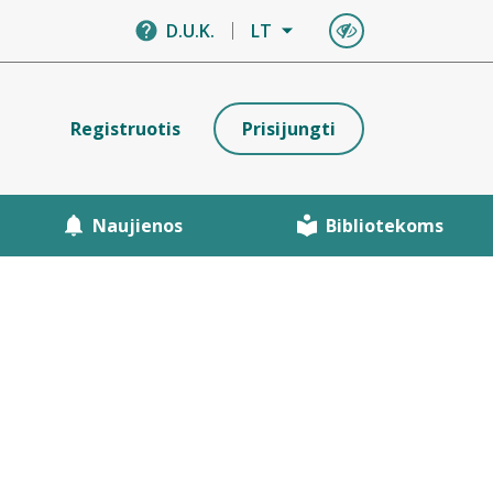
D.U.K.
LT
Registruotis
Prisijungti
Naujienos
Bibliotekoms