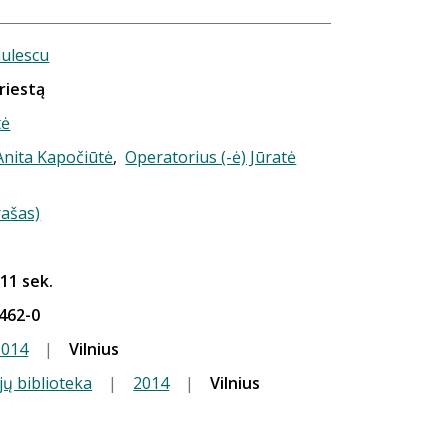
ulescu
riestą
tė
 Anita Kapočiūtė
,
Operatorius (-ė) Jūratė
rašas)
 11 sek.
462-0
2014
|
Vilnius
jų biblioteka
|
2014
|
Vilnius