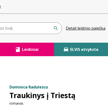
t
Detali leidinio paieška
Leidiniai
ELVIS atvyksta
Dominica Radulescu
Traukinys į Triestą
romanas