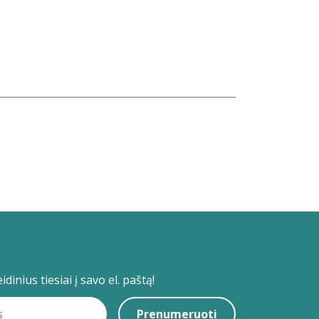
dinius tiesiai į savo el. paštą!
Prenumeruoti