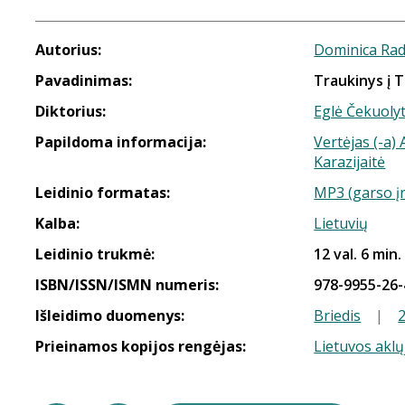
Autorius:
Dominica Rad
Pavadinimas:
Traukinys į T
Diktorius:
Eglė Čekuoly
Papildoma informacija:
Vertėjas (-a)
Karazijaitė
Leidinio formatas:
MP3 (garso į
Kalba:
Lietuvių
Leidinio trukmė:
12 val. 6 min.
ISBN/ISSN/ISMN numeris:
978-9955-26-
Išleidimo duomenys:
Briedis
|
Prieinamos kopijos rengėjas:
Lietuvos aklų