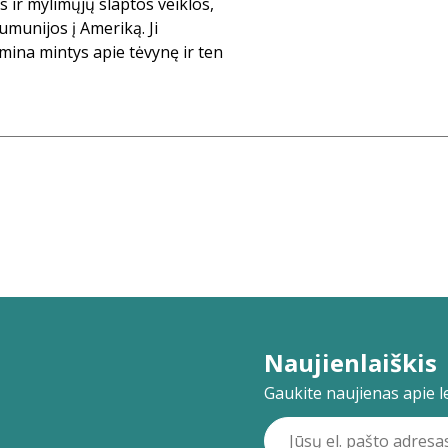
s ir mylimųjų slaptos veiklos,
umunijos į Ameriką. Ji
amina mintys apie tėvynę ir ten
Naujienlaiškis
Gaukite naujienas apie lei