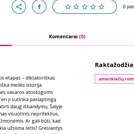
0 įv
Komentarai
(0)
Raktažodžia
s etapas – diktatoriškas
amerikiečių rom
ka meilės istorija.
nės vasaros atostogoms
Ten ji sutinka paslaptingą
atirti daug išbandymų. Šalyje
as visuotinis nepriteklius,
 žmonėmis. Ar gali būti, kad
ikla užsiima tėtis? Gresiantys