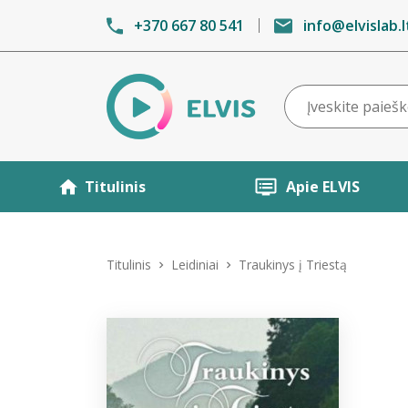
+370 667 80 541
info@elvislab.l
Titulinis
Apie ELVIS
Titulinis
Leidiniai
Traukinys į Triestą