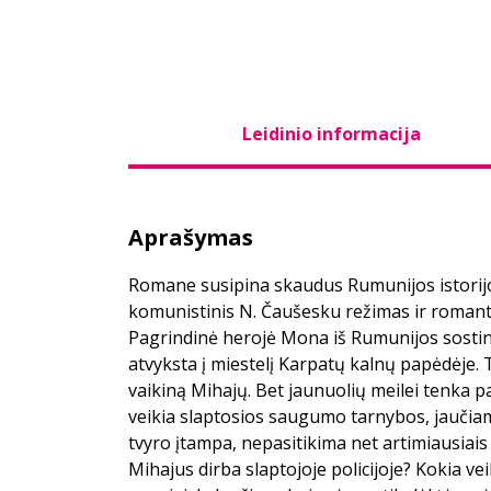
Leidinio informacija
Aprašymas
Romane susipina skaudus Rumunijos istorijo
komunistinis N. Čaušesku režimas ir romantiš
Pagrindinė herojė Mona iš Rumunijos sosti
atvyksta į miestelį Karpatų kalnų papėdėje. 
vaikiną Mihajų. Bet jaunuolių meilei tenka p
veikia slaptosios saugumo tarnybos, jaučiam
tvyro įtampa, nepasitikima net artimiausiais
Mihajus dirba slaptojoje policijoje? Kokia ve