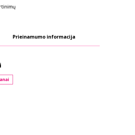
ertinimų
Prieinamumo informacija
i
anai