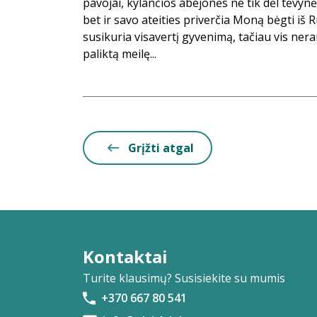
pavojai, kylančios abejonės ne tik dėl tėvynė
bet ir savo ateities priverčia Moną bėgti iš R
susikuria visavertį gyvenimą, tačiau vis ner
paliktą meilę...
Grįžti atgal
Kontaktai
Turite klausimų? Susisiekite su mumis
+370 667 80 541