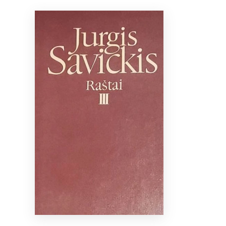
Bibliotekoms
D.U.K.
+370 667 80 541
info@elvislab.lt