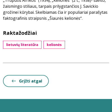
„Truputis Afrikos“ (1934), „Kelionės“ (2 t., 1938)- savito,
žaismingo stiliaus, tarpais prilygstančios J. Savickio
grožinei kūrybai. Skelbiamas čia ir populiariai parašytas
faktografinis straipsnis „Šiaurės kelionės“.
Raktažodžiai
lietuvių literatūra
kelionės
Grįžti atgal