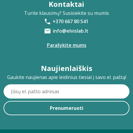
Kontaktai
Turite klausimų? Susisiekite su mumis
+370 667 80 541
info@elvislab.lt
Parašykite mums
Naujienlaiškis
Gaukite naujienas apie leidinius tiesiai į savo el. paštą!
Prenumeruoti