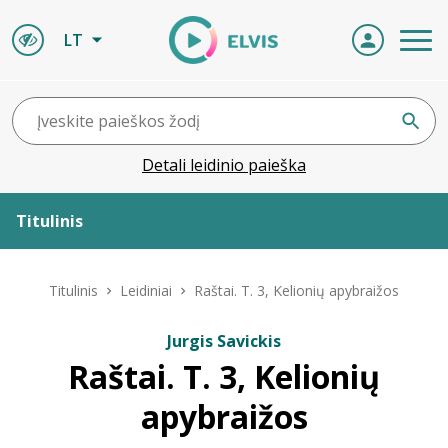
LT
Detali leidinio paieška
Titulinis
Apie ELVIS
Titulinis
Leidiniai
Raštai. T. 3, Kelionių apybraižos
Leidiniai
Jurgis Savickis
Raštai. T. 3, Kelionių
ELVIS atvyksta
apybraižos
Naujienos