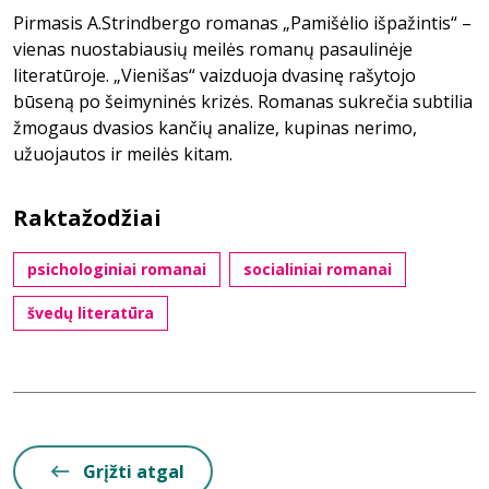
Pirmasis A.Strindbergo romanas „Pamišėlio išpažintis“ –
vienas nuostabiausių meilės romanų pasaulinėje
literatūroje. „Vienišas“ vaizduoja dvasinę rašytojo
būseną po šeimyninės krizės. Romanas sukrečia subtilia
žmogaus dvasios kančių analize, kupinas nerimo,
užuojautos ir meilės kitam.
Raktažodžiai
psichologiniai romanai
socialiniai romanai
švedų literatūra
Grįžti atgal