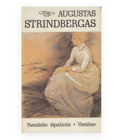
Bibliotekoms
D.U.K.
+370 667 80 541
info@elvislab.lt