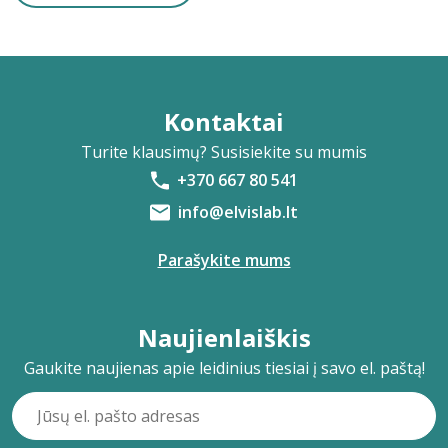
Kontaktai
Turite klausimų? Susisiekite su mumis
+370 667 80 541
info@elvislab.lt
Parašykite mums
Naujienlaiškis
Gaukite naujienas apie leidinius tiesiai į savo el. paštą!