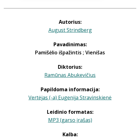
Autorius:
August Strindberg
Pavadinimas:
Pamišėlio išpažintis ; Vienišas
Diktorius:
Ramūnas Abukevičius
Papildoma informacija:
Vertėjas (-a) Eugenija Stravinskienė
Leidinio formatas:
MP3 (garso įrašas)
Kalba: