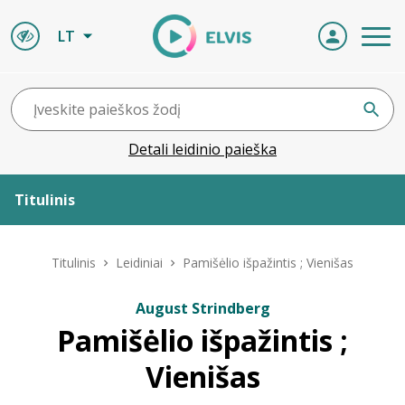
LT
Detali leidinio paieška
Titulinis
Apie ELVIS
Titulinis
Leidiniai
Pamišėlio išpažintis ; Vienišas
Leidiniai
August Strindberg
Pamišėlio išpažintis ;
ELVIS atvyksta
Vienišas
Naujienos