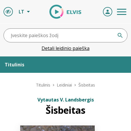
LT
Detali leidinio paieška
Titulinis
Apie ELVIS
Titulinis
Leidiniai
Šisbeitas
Leidiniai
Vytautas V. Landsbergis
Šisbeitas
ELVIS atvyksta
Naujienos