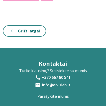
Grįžti atgal
Kontaktai
Turite klausimų? Susisiekite su mumis
+370 667 80 541
info@elvislab.lt
Parašykite mums