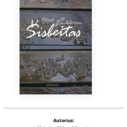
Bibliotekoms
D.U.K.
+370 667 80 541
info@elvislab.lt
Autorius: