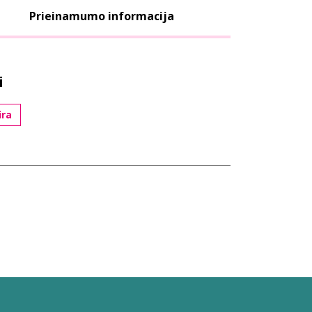
Prieinamumo informacija
i
ūra