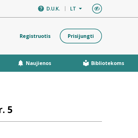
D.U.K.
LT
Registruotis
Prisijungti
Naujienos
Bibliotekoms
. 5