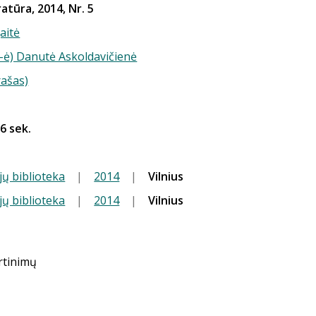
ratūra, 2014, Nr. 5
aitė
(-ė) Danutė Askoldavičienė
rašas)
56 sek.
jų biblioteka
|
2014
|
Vilnius
jų biblioteka
|
2014
|
Vilnius
ertinimų