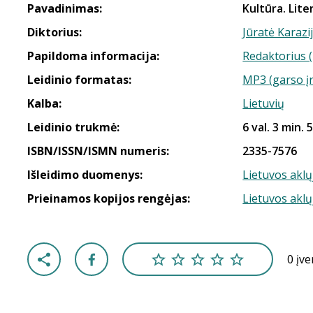
Pavadinimas:
Kultūra. Lite
Diktorius:
Jūratė Karazij
Papildoma informacija:
Redaktorius 
Leidinio formatas:
MP3 (garso į
Kalba:
Lietuvių
Leidinio trukmė:
6 val. 3 min. 
ISBN/ISSN/ISMN numeris:
2335-7576
Išleidimo duomenys:
Lietuvos aklų
Prieinamos kopijos rengėjas:
Lietuvos aklų
0 įv