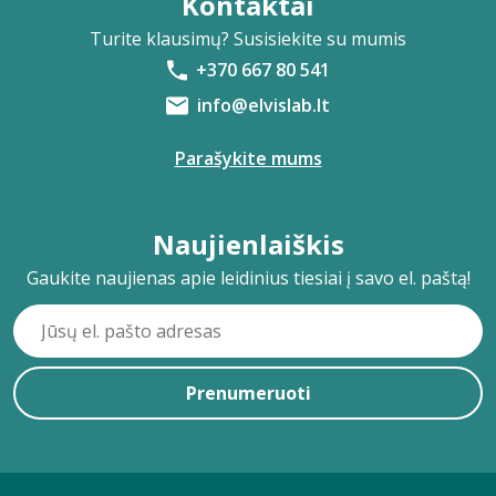
Kontaktai
Turite klausimų? Susisiekite su mumis
+370 667 80 541
info@elvislab.lt
Parašykite mums
Naujienlaiškis
Gaukite naujienas apie leidinius tiesiai į savo el. paštą!
Prenumeruoti