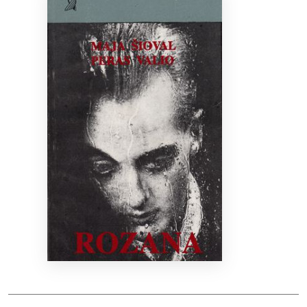
Bibliotekoms
D.U.K.
+370 667 80 541
info@elvislab.lt