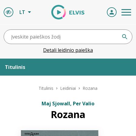
LT
Detali leidinio paieška
Titulinis
Apie ELVIS
Titulinis
Leidiniai
Rozana
Leidiniai
Maj Sjowall, Per Valio
Rozana
ELVIS atvyksta
Naujienos