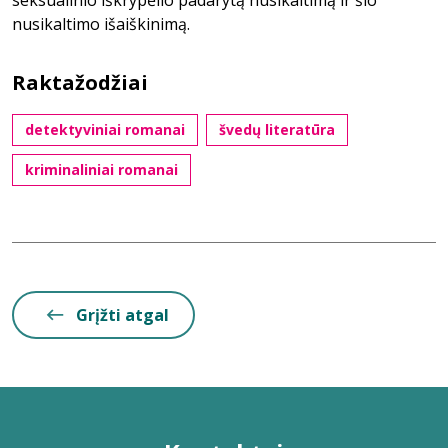
seksualinio iškrypėlio padarytą nusikaltimą ir šio
nusikaltimo išaiškinimą.
Raktažodžiai
detektyviniai romanai
švedų literatūra
kriminaliniai romanai
Grįžti atgal