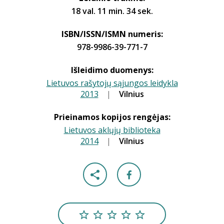
18 val. 11 min. 34 sek.
ISBN/ISSN/ISMN numeris:
978-9986-39-771-7
Išleidimo duomenys:
Lietuvos rašytojų sąjungos leidykla
2013
|
|
Vilnius
Prieinamos kopijos rengėjas:
Lietuvos aklųjų biblioteka
2014
|
|
Vilnius