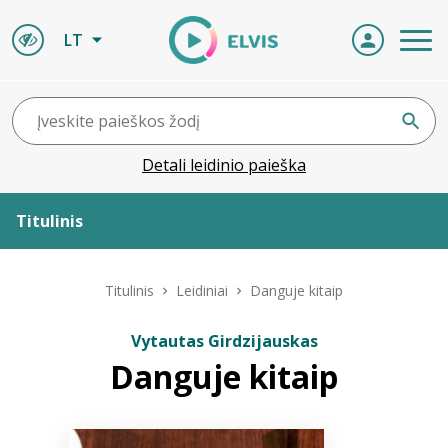
LT
Detali leidinio paieška
Titulinis
Apie ELVIS
Titulinis
Leidiniai
Danguje kitaip
Leidiniai
Vytautas Girdzijauskas
Danguje kitaip
ELVIS atvyksta
Naujienos