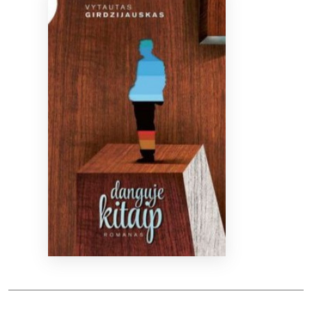
Bibliotekoms
D.U.K.
+370 667 80 541
info@elvislab.lt