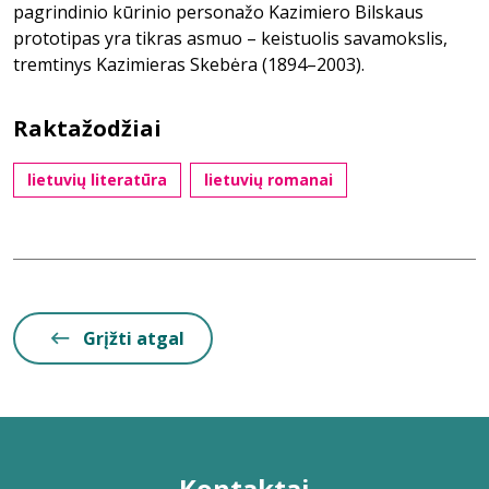
pagrindinio kūrinio personažo Kazimiero Bilskaus
prototipas yra tikras asmuo – keistuolis savamokslis,
tremtinys Kazimieras Skebėra (1894–2003).
Raktažodžiai
lietuvių literatūra
lietuvių romanai
Grįžti atgal
Kontaktai