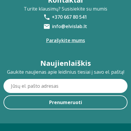
Turite klausimų? Susisiekite su mumis
+370 667 80 541
info@elvislab.lt
Parašykite mums
Naujienlaiškis
Gaukite naujienas apie leidinius tiesiai į savo el. paštą!
Prenumeruoti