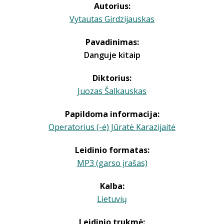
Autorius:
Vytautas Girdzijauskas
Pavadinimas:
Danguje kitaip
Diktorius:
Juozas Šalkauskas
Papildoma informacija:
Operatorius (-ė) Jūratė Karazijaitė
Leidinio formatas:
MP3 (garso įrašas)
Kalba:
Lietuvių
Leidinio trukmė: